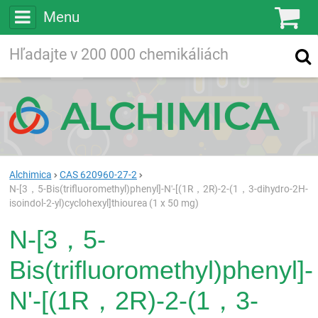
Menu
Ko
Vyhľadávajte
Vyhľadávanie
vo viac ako
200 000
chemických látkach
Hľadaj
Alchimica
CAS 620960-27-2
N-[3，5-Bis(trifluoromethyl)phenyl]-N'-[(1R，2R)-2-(1，3-dihydro-2H-
isoindol-2-yl)cyclohexyl]thiourea (1 x 50 mg)
N-[3，5-
Bis(trifluoromethyl)phenyl]-
N'-[(1R，2R)-2-(1，3-