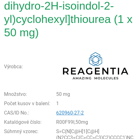
dihydro-2H-isoindol-2-
yl)cyclohexyl]thiourea (1 x
50 mg)
Rea
Výrobca:
Množstvo:
50 mg
Počet kusov v balení:
1
CAS/ID No.:
620960-27-2
Katalógové číslo:
R00F99I,50mg
Súhrnný vzorec:
S=C(N[C@H]1[C@H]
(N2CC3=C(C=CC=C3)C2)CCCC1)NC