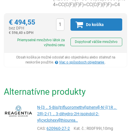
4=CC(C(F)(F)F)=CC(C(F)(F)F)=C4
€
494,55
Do košíka
bez DPH
€
598,40 s DPH
Ks
Priemyselné množstvo látok za
Dopytovať väčšie množstvo
výhodnú cenu
Obsah košíka je možné odoslať ako objednávku alebo stiahnuť na
neskoršie použitie.
Viac o spôsoboch objednanie
.
Alternatívne produkty
N-[3，5-Bis(trifluoromethyl)phenyl]-N'-[(1R，
2R)-2-(1，3-dihydro-2H-isoindol-2-
yl)cyclohexyl]thiourea…
CAS:
620960-27-2
Kat. č.
: R00F99I,10mg