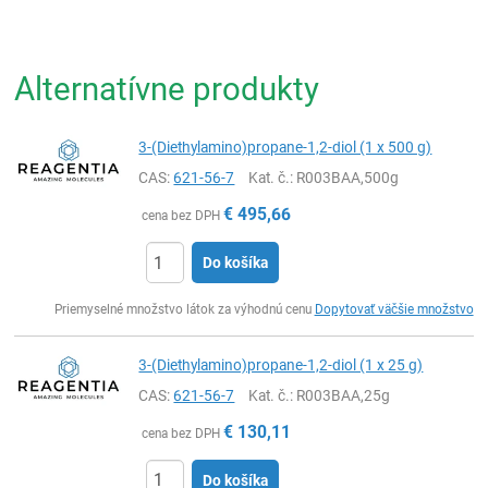
Alternatívne produkty
3-(Diethylamino)propane-1,2-diol (1 x 500 g)
CAS:
621-56-7
Kat. č.
: R003BAA,500g
€
495,66
cena bez DPH
Do košíka
Ks
Priemyselné množstvo látok za výhodnú cenu
Dopytovať väčšie množstvo
3-(Diethylamino)propane-1,2-diol (1 x 25 g)
CAS:
621-56-7
Kat. č.
: R003BAA,25g
€
130,11
cena bez DPH
Do košíka