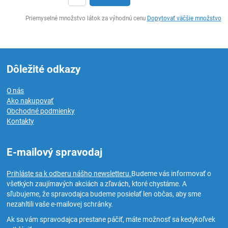
Ks
Priemyselné množstvo látok za výhodnú cenu
Dopytovať väčšie množstvo
Dôležité odkazy
O nás
Ako nakupovať
Obchodné podmienky
Kontakty
E-mailový spravodaj
Prihláste sa k odberu nášho newsletteru.
Budeme vás informovať o
všetkých zaujímavých akciách a zľavách, ktoré chystáme. A
sľubujeme, že spravodajca budeme posielať len občas, aby sme
nezahltili vaše e-mailovej schránky.
Ak sa vám spravodajca prestane páčiť, máte možnosť sa kedykoľvek