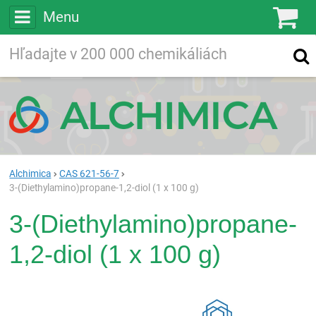
Menu
Ko
Vyhľadávajte
Vyhľadávanie
vo viac ako
200 000
chemických látkach
Hľadaj
Alchimica
CAS 621-56-7
3-(Diethylamino)propane-1,2-diol (1 x 100 g)
3-(Diethylamino)propane-
1,2-diol (1 x 100 g)
Rea