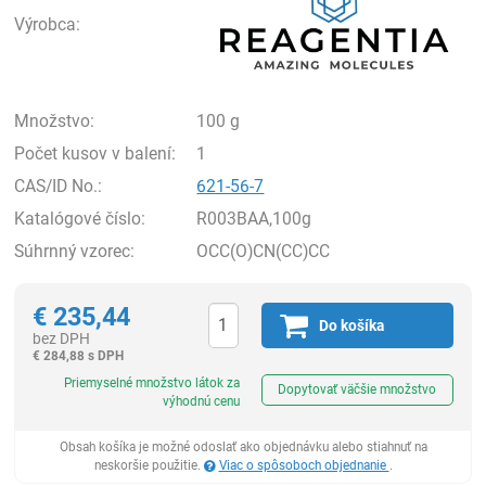
Výrobca:
Množstvo:
100 g
Počet kusov v balení:
1
CAS/ID No.:
621-56-7
Katalógové číslo:
R003BAA,100g
Súhrnný vzorec:
OCC(O)CN(CC)CC
€
235,44
Do košíka
bez DPH
€
284,88 s DPH
Ks
Priemyselné množstvo látok za
Dopytovať väčšie množstvo
výhodnú cenu
Obsah košíka je možné odoslať ako objednávku alebo stiahnuť na
neskoršie použitie.
Viac o spôsoboch objednanie
.