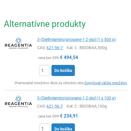
Alternatívne produkty
3-(Diethylamino)propane-1,2-diol (1 x 500 g)
CAS:
621-56-7
Kat. č.
: R003BAA,500g
€
494,54
cena bez DPH
Do košíka
Ks
Priemyselné množstvo látok za výhodnú cenu
Dopytovať väčšie množstvo
3-(Diethylamino)propane-1,2-diol (1 x 100 g)
CAS:
621-56-7
Kat. č.
: R003BAA,100g
€
234,91
cena bez DPH
Do košíka