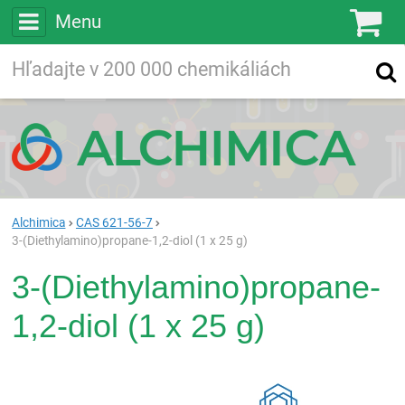
Menu
Ko
Vyhľadávajte
Vyhľadávanie
vo viac ako
200 000
chemických látkach
Hľadaj
Alchimica
CAS 621-56-7
3-(Diethylamino)propane-1,2-diol (1 x 25 g)
3-(Diethylamino)propane-
1,2-diol (1 x 25 g)
Rea