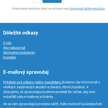
Ks
Priemyselné množstvo látok za výhodnú cenu
Dopytovať väčšie množstvo
Dôležité odkazy
O nás
Ako nakupovať
Obchodné podmienky
Kontakty
E-mailový spravodaj
Prihláste sa k odberu nášho newsletteru.
Budeme vás informovať o
všetkých zaujímavých akciách a zľavách, ktoré chystáme. A
sľubujeme, že spravodajca budeme posielať len občas, aby sme
nezahltili vaše e-mailovej schránky.
Ak sa vám spravodajca prestane páčiť, máte možnosť sa kedykoľvek