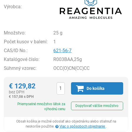
Výrobca:
Množstvo:
25 g
Počet kusov v balení:
1
CAS/ID No.:
621-56-7
Katalógové číslo:
R003BAA,25g
Súhrnný vzorec:
OCC(O)CN(CC)CC
€
129,82
Do košíka
bez DPH
€
157,08 s DPH
Ks
Priemyselné množstvo látok za
Dopytovať väčšie množstvo
výhodnú cenu
Obsah košíka je možné odoslať ako objednávku alebo stiahnuť na
neskoršie použitie.
Viac o spôsoboch objednanie
.