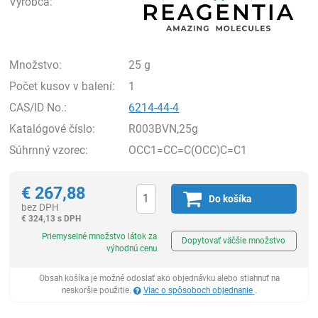
Výrobca:
Množstvo:
25 g
Počet kusov v balení:
1
CAS/ID No.:
6214-44-4
Katalógové číslo:
R003BVN,25g
Súhrnný vzorec:
OCC1=CC=C(OCC)C=C1
€
267,88
Do košíka
bez DPH
€
324,13 s DPH
Ks
Priemyselné množstvo látok za
Dopytovať väčšie množstvo
výhodnú cenu
Obsah košíka je možné odoslať ako objednávku alebo stiahnuť na
neskoršie použitie.
Viac o spôsoboch objednanie
.