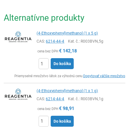
Alternatívne produkty
(4-Ethoxyphenyl)methanol (1 x 5 g)
CAS:
6214-44-4
Kat. č.
: R003BVN,5g
€
142,18
cena bez DPH
Do košíka
Ks
Priemyselné množstvo látok za výhodnú cenu
Dopytovať väčšie množstvo
(4-Ethoxyphenyl)methanol (1 x 1 g)
CAS:
6214-44-4
Kat. č.
: R003BVN,1g
€
98,91
cena bez DPH
Do košíka