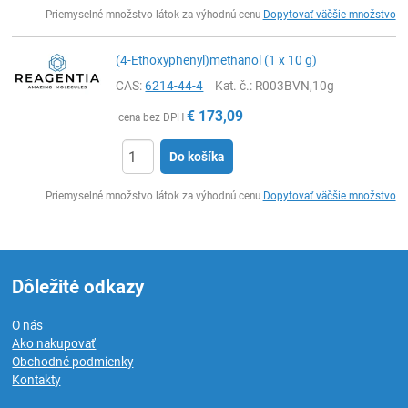
Ks
Priemyselné množstvo látok za výhodnú cenu
Dopytovať väčšie množstvo
(4-Ethoxyphenyl)methanol (1 x 10 g)
CAS:
6214-44-4
Kat. č.
: R003BVN,10g
€
173,09
cena bez DPH
Do košíka
Ks
Priemyselné množstvo látok za výhodnú cenu
Dopytovať väčšie množstvo
Dôležité odkazy
O nás
Ako nakupovať
Obchodné podmienky
Kontakty