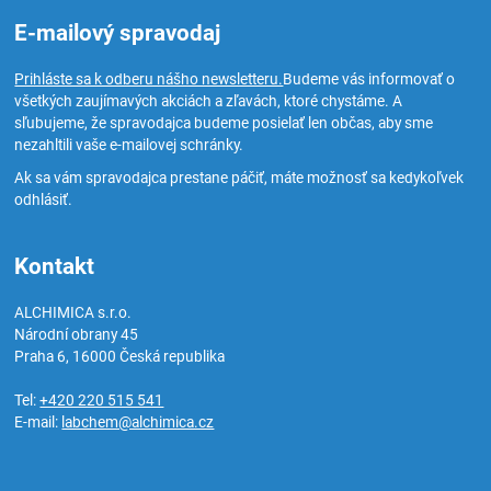
E-mailový spravodaj
Prihláste sa k odberu nášho newsletteru.
Budeme vás informovať o
všetkých zaujímavých akciách a zľavách, ktoré chystáme. A
sľubujeme, že spravodajca budeme posielať len občas, aby sme
nezahltili vaše e-mailovej schránky.
Ak sa vám spravodajca prestane páčiť, máte možnosť sa kedykoľvek
odhlásiť.
Kontakt
ALCHIMICA s.r.o.
Národní obrany 45
Praha 6
,
16000
Česká republika
Tel:
+420 220 515 541
E-mail:
labchem@alchimica.cz