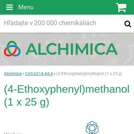
Menu
Ko
Vyhľadávajte
Vyhľadávanie
vo viac ako
200 000
chemických látkach
Hľadaj
Alchimica
CAS 6214-44-4
(4-Ethoxyphenyl)methanol (1 x 25 g)
(4-Ethoxyphenyl)methanol
(1 x 25 g)
Rea