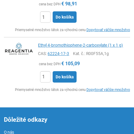
€
98,91
cena bez DPH
Do košíka
Ks
Priemyselné množstvo látok za výhodnú cenu
Dopytovať väčšie množstvo
Ethyl 4-bromothiophene-2-carboxylate (1 x 1 g)
CAS:
62224-17-3
Kat. č.
: R00F55A,1g
€
105,09
cena bez DPH
Do košíka
Ks
Priemyselné množstvo látok za výhodnú cenu
Dopytovať väčšie množstvo
Dôležité odkazy
O nás