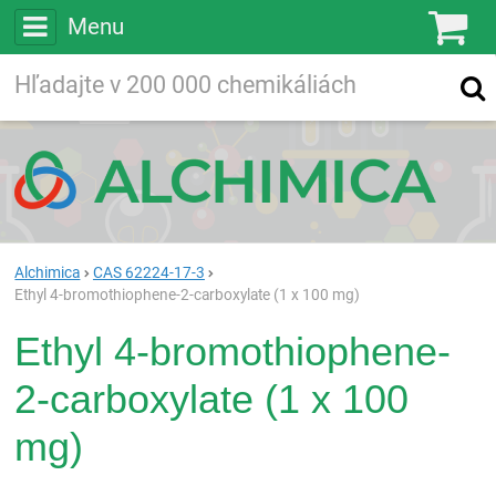
Menu
Ko
Vyhľadávajte
Vyhľadávanie
vo viac ako
200 000
chemických látkach
Hľadaj
Alchimica
CAS 62224-17-3
Ethyl 4-bromothiophene-2-carboxylate (1 x 100 mg)
Ethyl 4-bromothiophene-
2-carboxylate (1 x 100
mg)