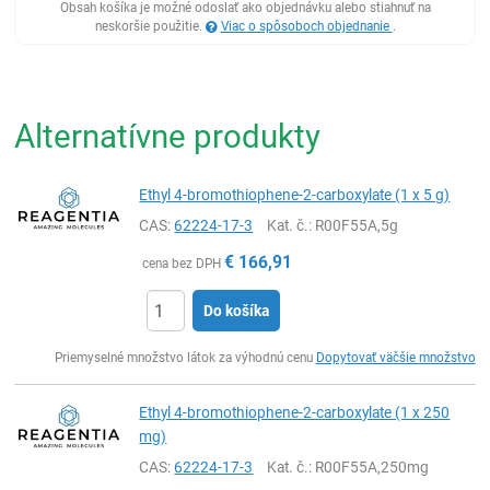
Obsah košíka je možné odoslať ako objednávku alebo stiahnuť na
neskoršie použitie.
Viac o spôsoboch objednanie
.
Alternatívne produkty
Ethyl 4-bromothiophene-2-carboxylate (1 x 5 g)
CAS:
62224-17-3
Kat. č.
: R00F55A,5g
€
166,91
cena bez DPH
Do košíka
Ks
Priemyselné množstvo látok za výhodnú cenu
Dopytovať väčšie množstvo
Ethyl 4-bromothiophene-2-carboxylate (1 x 250
mg)
CAS:
62224-17-3
Kat. č.
: R00F55A,250mg