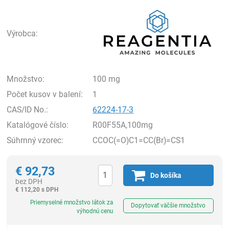
Rea
Výrobca:
Množstvo:
100 mg
Počet kusov v balení:
1
CAS/ID No.:
62224-17-3
Katalógové číslo:
R00F55A,100mg
Súhrnný vzorec:
CCOC(=O)C1=CC(Br)=CS1
€
92,73
Do košíka
bez DPH
€
112,20 s DPH
Ks
Priemyselné množstvo látok za
Dopytovať väčšie množstvo
výhodnú cenu