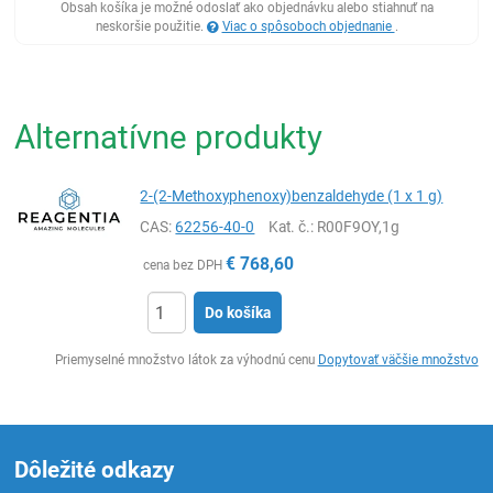
Obsah košíka je možné odoslať ako objednávku alebo stiahnuť na
neskoršie použitie.
Viac o spôsoboch objednanie
.
Alternatívne produkty
2-(2-Methoxyphenoxy)benzaldehyde (1 x 1 g)
CAS:
62256-40-0
Kat. č.
: R00F9OY,1g
€
768,60
cena bez DPH
Do košíka
Ks
Priemyselné množstvo látok za výhodnú cenu
Dopytovať väčšie množstvo
Dôležité odkazy