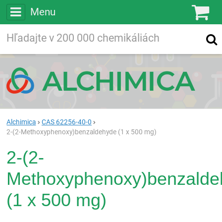
Menu
Ko
Vyhľadávajte
Vyhľadávanie
vo viac ako
200 000
chemických látkach
Hľadaj
Alchimica
CAS 62256-40-0
2-(2-Methoxyphenoxy)benzaldehyde (1 x 500 mg)
2-(2-
Methoxyphenoxy)benzalde
(1 x 500 mg)