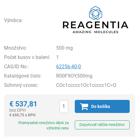
Rea
Výrobca:
Množstvo:
500 mg
Počet kusov v balení:
1
CAS/ID No.:
62256-40-0
Katalógové číslo:
R00F9OY,500mg
Súhrnný vzorec:
COc1ccccc1Oc1ccccc1C=O
€
537,81
Do košíka
bez DPH
€
650,75 s DPH
Ks
Priemyselné množstvo látok za
Dopytovať väčšie množstvo
výhodnú cenu