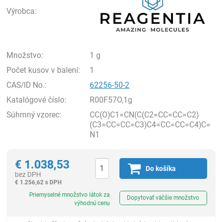
Výrobca:
Množstvo:
1 g
Počet kusov v balení:
1
CAS/ID No.:
62256-50-2
Katalógové číslo:
R00F57O,1g
Súhrnný vzorec:
CC(O)C1=CN(C(C2=CC=CC=C2)
(C3=CC=CC=C3)C4=CC=CC=C4)C=
N1
€
1.038,53
Do košíka
bez DPH
€
1.256,62 s DPH
Ks
Priemyselné množstvo látok za
Dopytovať väčšie množstvo
výhodnú cenu