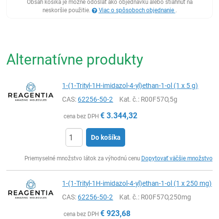
Obsah košíka je možné odoslať ako objednávku alebo stiahnuť na
neskoršie použitie.
Viac o spôsoboch objednanie
.
Alternatívne produkty
1-(1-Trityl-1H-imidazol-4-yl)ethan-1-ol (1 x 5 g)
CAS:
62256-50-2
Kat. č.
: R00F57O,5g
€
3.344,32
cena bez DPH
Do košíka
Ks
Priemyselné množstvo látok za výhodnú cenu
Dopytovať väčšie množstvo
1-(1-Trityl-1H-imidazol-4-yl)ethan-1-ol (1 x 250 mg)
CAS:
62256-50-2
Kat. č.
: R00F57O,250mg
€
923,68
cena bez DPH