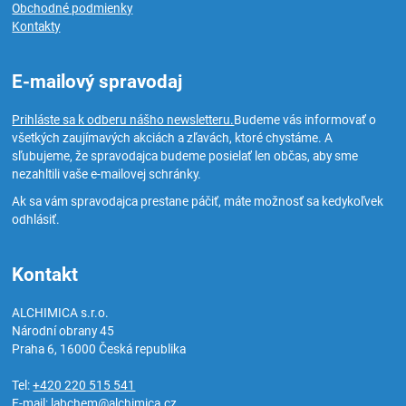
Obchodné podmienky
Kontakty
E-mailový spravodaj
Prihláste sa k odberu nášho newsletteru.
Budeme vás informovať o
všetkých zaujímavých akciách a zľavách, ktoré chystáme. A
sľubujeme, že spravodajca budeme posielať len občas, aby sme
nezahltili vaše e-mailovej schránky.
Ak sa vám spravodajca prestane páčiť, máte možnosť sa kedykoľvek
odhlásiť.
Kontakt
ALCHIMICA s.r.o.
Národní obrany 45
Praha 6
,
16000
Česká republika
Tel:
+420 220 515 541
E-mail:
labchem@alchimica.cz