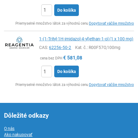
Do košíka
Ks
Priemyselné množstvo látok za výhodnú cenu
Dopytovať väčšie množstvo
1-(1-Trityl-1H-imidazol-4-yl)ethan-1-ol (1 x 100 mg)
CAS:
62256-50-2
Kat. č.
: R00F57O,100mg
€
581,08
cena bez DPH
Do košíka
Ks
Priemyselné množstvo látok za výhodnú cenu
Dopytovať väčšie množstvo
Dôležité odkazy
O nás
Ako nakupovať