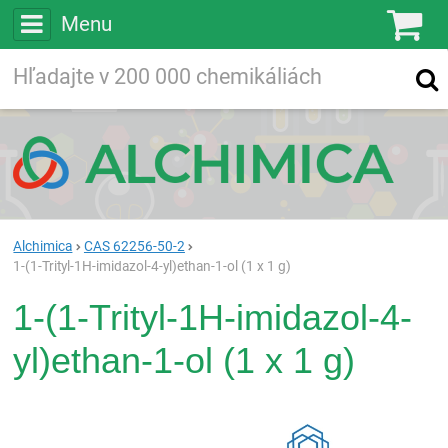
Menu
Ko
Vyhľadávajte
Vyhľadávanie
vo viac ako
200 000
chemických látkach
Hľadaj
Alchimica
CAS 62256-50-2
1-(1-Trityl-1H-imidazol-4-yl)ethan-1-ol (1 x 1 g)
1-(1-Trityl-1H-imidazol-4-
yl)ethan-1-ol (1 x 1 g)
Rea