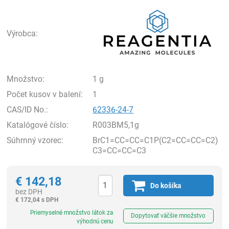
Rea
Výrobca:
Množstvo:
1 g
Počet kusov v balení:
1
CAS/ID No.:
62336-24-7
Katalógové číslo:
R003BM5,1g
Súhrnný vzorec:
BrC1=CC=CC=C1P(C2=CC=CC=C2)
C3=CC=CC=C3
€
142,18
Do košíka
bez DPH
€
172,04 s DPH
Ks
Priemyselné množstvo látok za
Dopytovať väčšie množstvo
výhodnú cenu