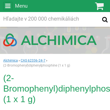
Menu
Ko
Vyhľadávajte
Vyhľadávanie
vo viac ako
200 000
chemických látkach
Hľadaj
Alchimica
CAS 62336-24-7
(2-Bromophenyl)diphenylphosphine (1 x 1 g)
(2-
Bromophenyl)diphenylphos
(1 x 1 g)