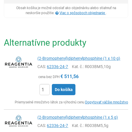
Obsah košíka je možné odoslať ako objednávku alebo stiahnuť na
neskoršie použitie.
Viac o spôsoboch objednanie
.
Alternatívne produkty
(2-Bromophenyl)diphenylphosphine (1 x 10 g)
CAS:
62336-24-7
Kat. č.
: R003BM5,10g
€
511,56
cena bez DPH
Do košíka
Ks
Priemyselné množstvo látok za výhodnú cenu
Dopytovať väčšie množstvo
(2-Bromophenyl)diphenylphosphine (1 x 5 g)
CAS:
62336-24-7
Kat. č.
: R003BM5,5g