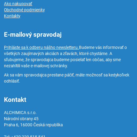
Ako nakupovať
Obchodné podmienky
Kontakty
E-mailový spravodaj
Prihláste sa k odberu nášho newsletteru.
Budeme vás informovať o
všetkých zaujímavých akciách a zľavách, ktoré chystáme. A
sľubujeme, že spravodajca budeme posielať len občas, aby sme
nezahltili vaše e-mailovej schránky.
Ak sa vám spravodajca prestane páčiť, máte možnosť sa kedykoľvek
odhlásiť.
Kontakt
ALCHIMICA s.r.o.
Národní obrany 45
Praha 6
,
16000
Česká republika