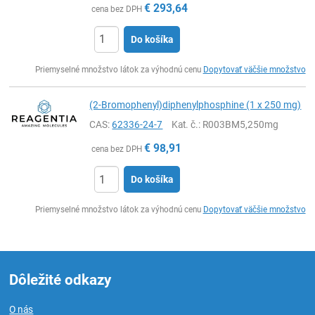
€
293,64
cena bez DPH
Do košíka
Ks
Priemyselné množstvo látok za výhodnú cenu
Dopytovať väčšie množstvo
(2-Bromophenyl)diphenylphosphine (1 x 250 mg)
CAS:
62336-24-7
Kat. č.
: R003BM5,250mg
€
98,91
cena bez DPH
Do košíka
Ks
Priemyselné množstvo látok za výhodnú cenu
Dopytovať väčšie množstvo
Dôležité odkazy
O nás