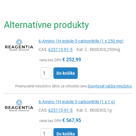
Alternatívne produkty
6-Amino-1H-indole-3-carbonitrile (1 x 250 mg)
CAS:
625115-91-5
Kat. č.
: R00EXIS,250mg
€
252,99
cena bez DPH
Do košíka
Ks
Priemyselné množstvo látok za výhodnú cenu
Dopytovať väčšie množstvo
6-Amino-1H-indole-3-carbonitrile (1 x 1 g)
CAS:
625115-91-5
Kat. č.
: R00EXIS,1g
€
567,95
cena bez DPH
Do košíka