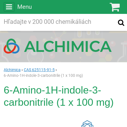
Menu
Ko
Vyhľadávajte
Vyhľadávanie
vo viac ako
200 000
chemických látkach
Hľadaj
Alchimica
CAS 625115-91-5
6-Amino-1H-indole-3-carbonitrile (1 x 100 mg)
6-Amino-1H-indole-3-
carbonitrile (1 x 100 mg)
Rea