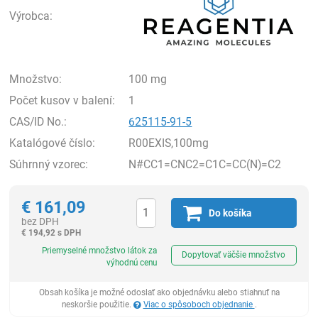
Výrobca:
Množstvo:
100 mg
Počet kusov v balení:
1
CAS/ID No.:
625115-91-5
Katalógové číslo:
R00EXIS,100mg
Súhrnný vzorec:
N#CC1=CNC2=C1C=CC(N)=C2
€
161,09
Do košíka
bez DPH
€
194,92 s DPH
Ks
Priemyselné množstvo látok za
Dopytovať väčšie množstvo
výhodnú cenu
Obsah košíka je možné odoslať ako objednávku alebo stiahnuť na
neskoršie použitie.
Viac o spôsoboch objednanie
.