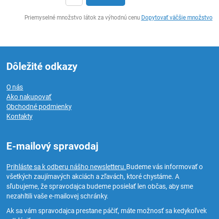
Ks
Priemyselné množstvo látok za výhodnú cenu
Dopytovať väčšie množstvo
Dôležité odkazy
O nás
Ako nakupovať
Obchodné podmienky
Kontakty
E-mailový spravodaj
Prihláste sa k odberu nášho newsletteru.
Budeme vás informovať o
všetkých zaujímavých akciách a zľavách, ktoré chystáme. A
sľubujeme, že spravodajca budeme posielať len občas, aby sme
nezahltili vaše e-mailovej schránky.
Ak sa vám spravodajca prestane páčiť, máte možnosť sa kedykoľvek