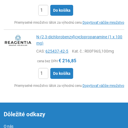
Do košíka
Ks
Priemyselné množstvo látok za výhodnú cenu
Dopytovať väčšie množstvo
N-(2,3-dichlorobenzyl)cyclopropanamine (1 x 100
mg)
CAS:
625437-42-5
Kat. č.
: R00F96S,100mg
€
216,85
cena bez DPH
Do košíka
Ks
Priemyselné množstvo látok za výhodnú cenu
Dopytovať väčšie množstvo
Dôležité odkazy
O nás