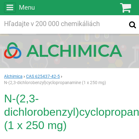
Menu
Ko
Vyhľadávajte
Vyhľadávanie
vo viac ako
200 000
chemických látkach
Hľadaj
Alchimica
CAS 625437-42-5
N-(2,3-dichlorobenzyl)cyclopropanamine (1 x 250 mg)
N-(2,3-
dichlorobenzyl)cyclopropa
(1 x 250 mg)