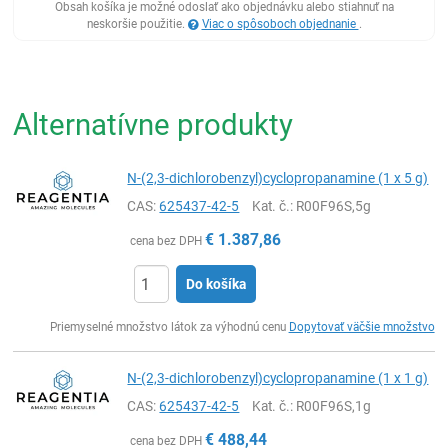
Obsah košíka je možné odoslať ako objednávku alebo stiahnuť na
neskoršie použitie.
Viac o spôsoboch objednanie
.
Alternatívne produkty
N-(2,3-dichlorobenzyl)cyclopropanamine (1 x 5 g)
CAS:
625437-42-5
Kat. č.
: R00F96S,5g
€
1.387,86
cena bez DPH
Do košíka
Ks
Priemyselné množstvo látok za výhodnú cenu
Dopytovať väčšie množstvo
N-(2,3-dichlorobenzyl)cyclopropanamine (1 x 1 g)
CAS:
625437-42-5
Kat. č.
: R00F96S,1g
€
488,44
cena bez DPH