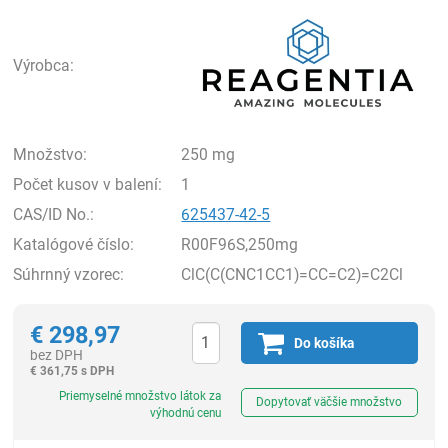
Rea
Výrobca:
Množstvo:
250 mg
Počet kusov v balení:
1
CAS/ID No.:
625437-42-5
Katalógové číslo:
R00F96S,250mg
Súhrnný vzorec:
ClC(C(CNC1CC1)=CC=C2)=C2Cl
€
298,97
Do košíka
bez DPH
€
361,75 s DPH
Ks
Priemyselné množstvo látok za
Dopytovať väčšie množstvo
výhodnú cenu