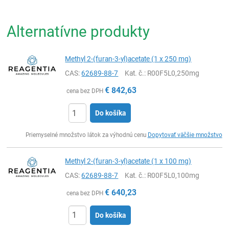
Alternatívne produkty
Methyl 2-(furan-3-yl)acetate (1 x 250 mg)
CAS:
62689-88-7
Kat. č.
: R00F5L0,250mg
€
842,63
cena bez DPH
Do košíka
Ks
Priemyselné množstvo látok za výhodnú cenu
Dopytovať väčšie množstvo
Methyl 2-(furan-3-yl)acetate (1 x 100 mg)
CAS:
62689-88-7
Kat. č.
: R00F5L0,100mg
€
640,23
cena bez DPH
Do košíka