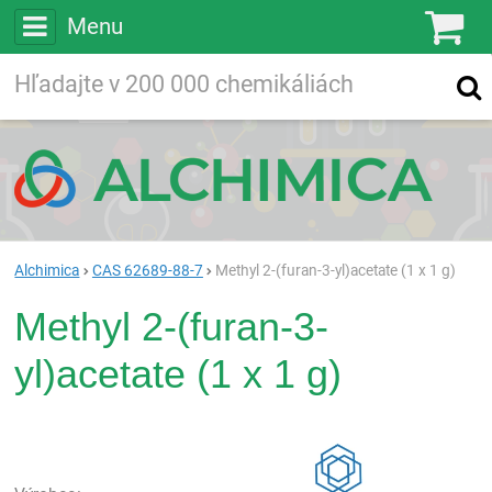
Menu
Ko
Vyhľadávajte
Vyhľadávanie
vo viac ako
200 000
chemických látkach
Hľadaj
Alchimica
CAS 62689-88-7
Methyl 2-(furan-3-yl)acetate (1 x 1 g)
Methyl 2-(furan-3-
yl)acetate (1 x 1 g)
Rea