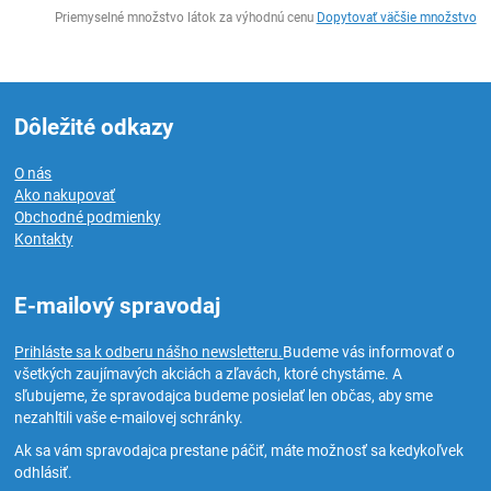
Ks
Priemyselné množstvo látok za výhodnú cenu
Dopytovať väčšie množstvo
Dôležité odkazy
O nás
Ako nakupovať
Obchodné podmienky
Kontakty
E-mailový spravodaj
Prihláste sa k odberu nášho newsletteru.
Budeme vás informovať o
všetkých zaujímavých akciách a zľavách, ktoré chystáme. A
sľubujeme, že spravodajca budeme posielať len občas, aby sme
nezahltili vaše e-mailovej schránky.
Ak sa vám spravodajca prestane páčiť, máte možnosť sa kedykoľvek
odhlásiť.