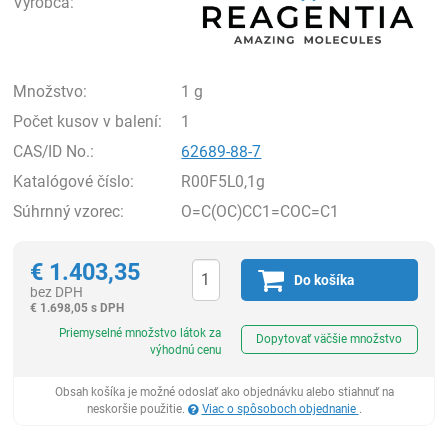
Výrobca:
Množstvo:
1 g
Počet kusov v balení:
1
CAS/ID No.:
62689-88-7
Katalógové číslo:
R00F5L0,1g
Súhrnný vzorec:
O=C(OC)CC1=COC=C1
€
1.403,35
Do košíka
bez DPH
€
1.698,05 s DPH
Ks
Priemyselné množstvo látok za
Dopytovať väčšie množstvo
výhodnú cenu
Obsah košíka je možné odoslať ako objednávku alebo stiahnuť na
neskoršie použitie.
Viac o spôsoboch objednanie
.