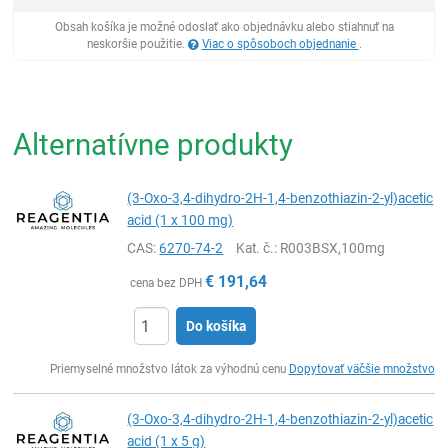
Obsah košíka je možné odoslať ako objednávku alebo stiahnuť na
neskoršie použitie.
Viac o spôsoboch objednanie
.
Alternatívne produkty
(3-Oxo-3,4-dihydro-2H-1,4-benzothiazin-2-yl)acetic
acid (1 x 100 mg)
CAS:
6270-74-2
Kat. č.
: R003BSX,100mg
€
191,64
cena bez DPH
Do košíka
Ks
Priemyselné množstvo látok za výhodnú cenu
Dopytovať väčšie množstvo
(3-Oxo-3,4-dihydro-2H-1,4-benzothiazin-2-yl)acetic
acid (1 x 5 g)