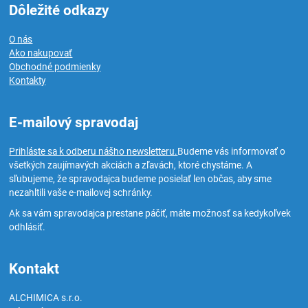
Dôležité odkazy
O nás
Ako nakupovať
Obchodné podmienky
Kontakty
E-mailový spravodaj
Prihláste sa k odberu nášho newsletteru.
Budeme vás informovať o
všetkých zaujímavých akciách a zľavách, ktoré chystáme. A
sľubujeme, že spravodajca budeme posielať len občas, aby sme
nezahltili vaše e-mailovej schránky.
Ak sa vám spravodajca prestane páčiť, máte možnosť sa kedykoľvek
odhlásiť.
Kontakt
ALCHIMICA s.r.o.