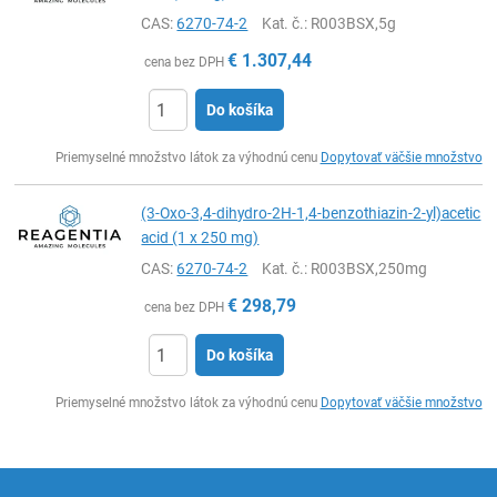
CAS:
6270-74-2
Kat. č.
: R003BSX,5g
€
1.307,44
cena bez DPH
Do košíka
Ks
Priemyselné množstvo látok za výhodnú cenu
Dopytovať väčšie množstvo
(3-Oxo-3,4-dihydro-2H-1,4-benzothiazin-2-yl)acetic
acid (1 x 250 mg)
CAS:
6270-74-2
Kat. č.
: R003BSX,250mg
€
298,79
cena bez DPH
Do košíka
Ks
Priemyselné množstvo látok za výhodnú cenu
Dopytovať väčšie množstvo