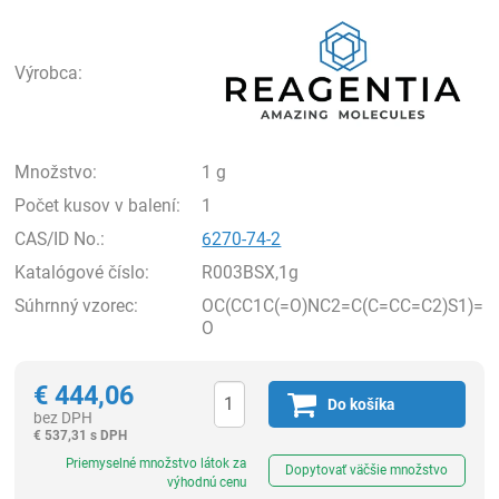
Rea
Výrobca:
Množstvo:
1 g
Počet kusov v balení:
1
CAS/ID No.:
6270-74-2
Katalógové číslo:
R003BSX,1g
Súhrnný vzorec:
OC(CC1C(=O)NC2=C(C=CC=C2)S1)=
O
€
444,06
Do košíka
bez DPH
€
537,31 s DPH
Ks
Priemyselné množstvo látok za
Dopytovať väčšie množstvo
výhodnú cenu