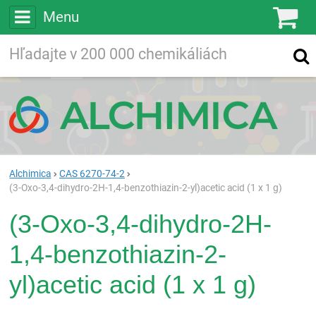
Menu
Ko
Vyhľadávajte
Vyhľadávanie
vo viac ako
200 000
chemických látkach
Hľadaj
Alchimica
CAS 6270-74-2
(3-Oxo-3,4-dihydro-2H-1,4-benzothiazin-2-yl)acetic acid (1 x 1 g)
(3-Oxo-3,4-dihydro-2H-
1,4-benzothiazin-2-
yl)acetic acid (1 x 1 g)