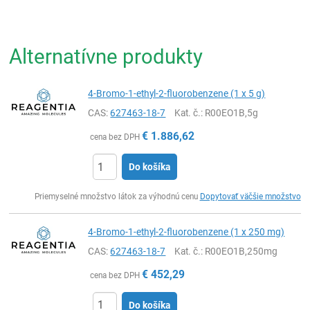
Alternatívne produkty
4-Bromo-1-ethyl-2-fluorobenzene (1 x 5 g)
CAS:
627463-18-7
Kat. č.
: R00EO1B,5g
€
1.886,62
cena bez DPH
Do košíka
Ks
Priemyselné množstvo látok za výhodnú cenu
Dopytovať väčšie množstvo
4-Bromo-1-ethyl-2-fluorobenzene (1 x 250 mg)
CAS:
627463-18-7
Kat. č.
: R00EO1B,250mg
€
452,29
cena bez DPH
Do košíka