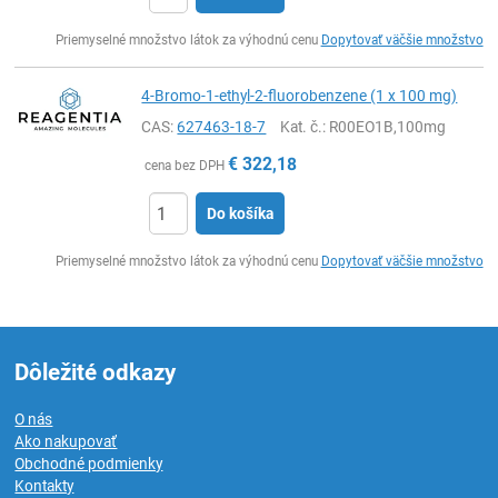
Ks
Priemyselné množstvo látok za výhodnú cenu
Dopytovať väčšie množstvo
4-Bromo-1-ethyl-2-fluorobenzene (1 x 100 mg)
CAS:
627463-18-7
Kat. č.
: R00EO1B,100mg
€
322,18
cena bez DPH
Do košíka
Ks
Priemyselné množstvo látok za výhodnú cenu
Dopytovať väčšie množstvo
Dôležité odkazy
O nás
Ako nakupovať
Obchodné podmienky
Kontakty