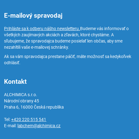
E-mailový spravodaj
Prihláste sa k odberu nášho newsletteru.
Budeme vás informovať o
všetkých zaujímavých akciách a zľavách, ktoré chystáme. A
sľubujeme, že spravodajca budeme posielať len občas, aby sme
nezahltili vaše e-mailovej schránky.
Ak sa vám spravodajca prestane páčiť, máte možnosť sa kedykoľvek
odhlásiť.
Kontakt
ALCHIMICA s.r.o.
Národní obrany 45
Praha 6
,
16000
Česká republika
Tel:
+420 220 515 541
E-mail:
labchem@alchimica.cz