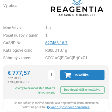
Výrobca:
Množstvo:
1 g
Počet kusov v balení:
1
CAS/ID No.:
627463-18-7
Katalógové číslo:
R00EO1B,1g
Súhrnný vzorec:
CCC1=C(F)C=C(Br)C=C1
€
777,57
Do košíka
bez DPH
€
940,86 s DPH
Ks
Priemyselné množstvo látok za
Dopytovať väčšie množstvo
výhodnú cenu
Obsah košíka je možné odoslať ako objednávku alebo stiahnuť na
neskoršie použitie.
Viac o spôsoboch objednanie
.