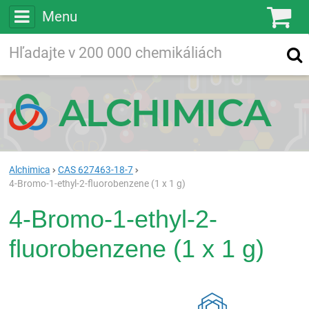
Menu
Ko
Vyhľadávajte
Vyhľadávanie
vo viac ako
200 000
chemických látkach
Hľadaj
Alchimica
CAS 627463-18-7
4-Bromo-1-ethyl-2-fluorobenzene (1 x 1 g)
4-Bromo-1-ethyl-2-
fluorobenzene (1 x 1 g)
Rea