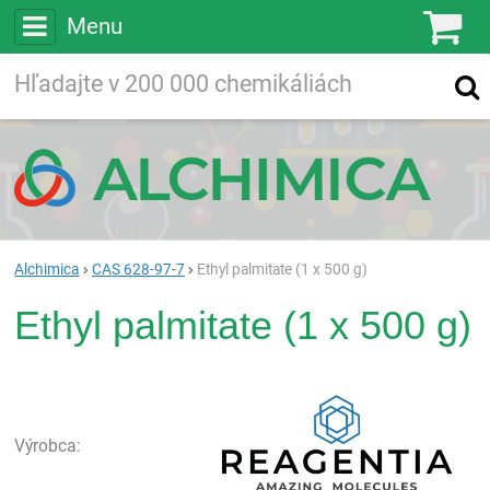
Menu
Ko
Vyhľadávajte
Vyhľadávanie
vo viac ako
200 000
chemických látkach
Hľadaj
Alchimica
CAS 628-97-7
Ethyl palmitate (1 x 500 g)
Ethyl palmitate (1 x 500 g)
Rea
Výrobca: