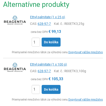
Alternatívne produkty
Ethyl palmitate (1 x 25 g)
CAS:
628-97-7
Kat. č.
: R00ETK3,25g
€
99,13
cena bez DPH
Do košíka
Ks
Priemyselné množstvo látok za výhodnú cenu
Dopytovať väčšie množstvo
Ethyl palmitate (1 x 100 g)
CAS:
628-97-7
Kat. č.
: R00ETK3,100g
€
105,33
cena bez DPH
Do košíka
Ks
Priemyselné množstvo látok za výhodnú cenu
Dopytovať väčšie množstvo