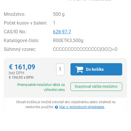
Množstvo:
500 g
Počet kusov v balení:
1
CAS/ID No.:
628-97-7
Katalógové číslo:
R00ETK3,500g
Súhrnný vzorec:
CCCCCCCCCCCCCCCC(OCC)=O
€
161,09
Do košíka
bez DPH
€
194,92 s DPH
Ks
Priemyselné množstvo látok za
Dopytovať väčšie množstvo
výhodnú cenu
Obsah košíka je možné odoslať ako objednávku alebo stiahnuť na
neskoršie použitie.
Viac o spôsoboch objednanie
.