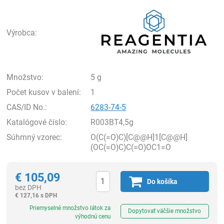
Rea
Výrobca:
Množstvo:
5 g
Počet kusov v balení:
1
CAS/ID No.:
6283-74-5
Katalógové číslo:
R003BT4,5g
Súhrnný vzorec:
O(C(=O)C)[C@@H]1[C@@H]
(OC(=O)C)C(=O)OC1=O
€
105,09
Do košíka
bez DPH
€
127,16 s DPH
Ks
Priemyselné množstvo látok za
Dopytovať väčšie množstvo
výhodnú cenu