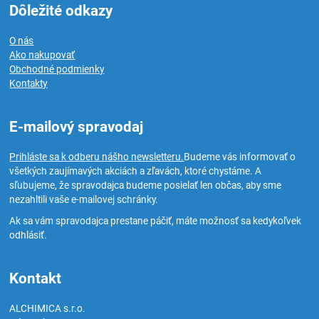
Dôležité odkazy
O nás
Ako nakupovať
Obchodné podmienky
Kontakty
E-mailový spravodaj
Prihláste sa k odberu nášho newsletteru.
Budeme vás informovať o
všetkých zaujímavých akciách a zľavách, ktoré chystáme. A
sľubujeme, že spravodajca budeme posielať len občas, aby sme
nezahltili vaše e-mailovej schránky.
Ak sa vám spravodajca prestane páčiť, máte možnosť sa kedykoľvek
odhlásiť.
Kontakt
ALCHIMICA s.r.o.