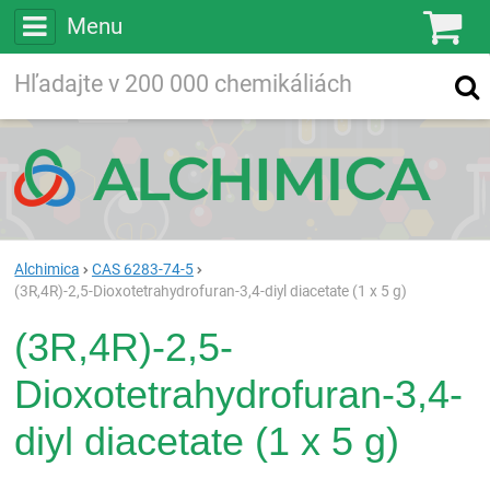
Menu
Ko
Vyhľadávajte
Vyhľadávanie
vo viac ako
200 000
chemických látkach
Hľadaj
Alchimica
CAS 6283-74-5
(3R,4R)-2,5-Dioxotetrahydrofuran-3,4-diyl diacetate (1 x 5 g)
(3R,4R)-2,5-
Dioxotetrahydrofuran-3,4-
diyl diacetate (1 x 5 g)