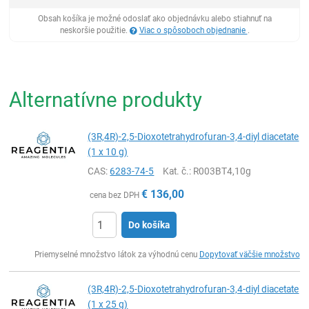
Obsah košíka je možné odoslať ako objednávku alebo stiahnuť na
neskoršie použitie.
Viac o spôsoboch objednanie
.
Alternatívne produkty
(3R,4R)-2,5-Dioxotetrahydrofuran-3,4-diyl diacetate
(1 x 10 g)
CAS:
6283-74-5
Kat. č.
: R003BT4,10g
€
136,00
cena bez DPH
Do košíka
Ks
Priemyselné množstvo látok za výhodnú cenu
Dopytovať väčšie množstvo
(3R,4R)-2,5-Dioxotetrahydrofuran-3,4-diyl diacetate
(1 x 25 g)