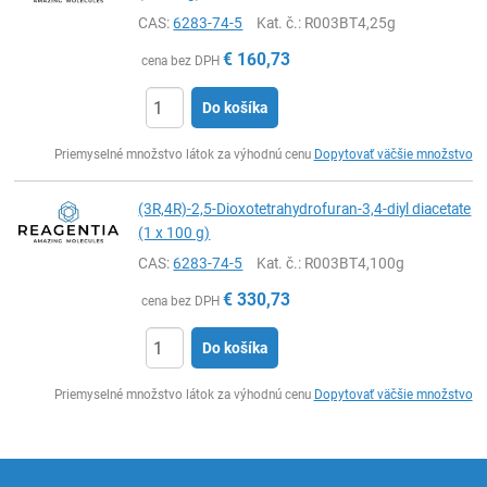
CAS:
6283-74-5
Kat. č.
: R003BT4,25g
€
160,73
cena bez DPH
Do košíka
Ks
Priemyselné množstvo látok za výhodnú cenu
Dopytovať väčšie množstvo
(3R,4R)-2,5-Dioxotetrahydrofuran-3,4-diyl diacetate
(1 x 100 g)
CAS:
6283-74-5
Kat. č.
: R003BT4,100g
€
330,73
cena bez DPH
Do košíka
Ks
Priemyselné množstvo látok za výhodnú cenu
Dopytovať väčšie množstvo