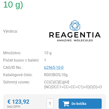
10 g)
Rea
Výrobca:
Množstvo:
10 g
Počet kusov v balení:
1
CAS/ID No.:
62965-10-0
Katalógové číslo:
R003BOS,10g
Súhrnný vzorec:
CC(C)(C)[C@H]
(NC(OCC1=CC=CC=C1)=O)C(O)=O
€
123,92
Do košíka
bez DPH