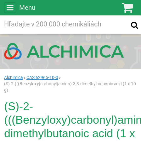
Menu
Ko
Vyhľadávajte
Vyhľadávanie
vo viac ako
200 000
chemických látkach
Hľadaj
Alchimica
CAS 62965-10-0
(S)-2-(((Benzyloxy)carbonyl)amino)-3,3-dimethylbutanoic acid (1 x 10
g)
(S)-2-
(((Benzyloxy)carbonyl)amin
dimethylbutanoic acid (1 x