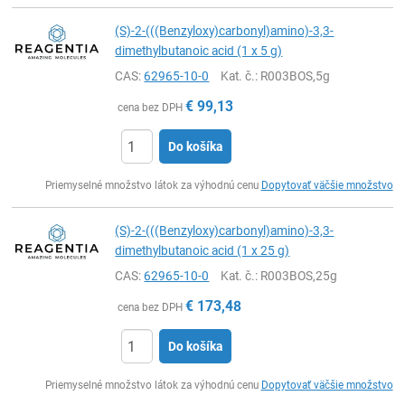
(S)-2-(((Benzyloxy)carbonyl)amino)-3,3-
dimethylbutanoic acid (1 x 5 g)
CAS:
62965-10-0
Kat. č.
: R003BOS,5g
€
99,13
cena bez DPH
Do košíka
Ks
Priemyselné množstvo látok za výhodnú cenu
Dopytovať väčšie množstvo
(S)-2-(((Benzyloxy)carbonyl)amino)-3,3-
dimethylbutanoic acid (1 x 25 g)
CAS:
62965-10-0
Kat. č.
: R003BOS,25g
€
173,48
cena bez DPH
Do košíka
Ks
Priemyselné množstvo látok za výhodnú cenu
Dopytovať väčšie množstvo