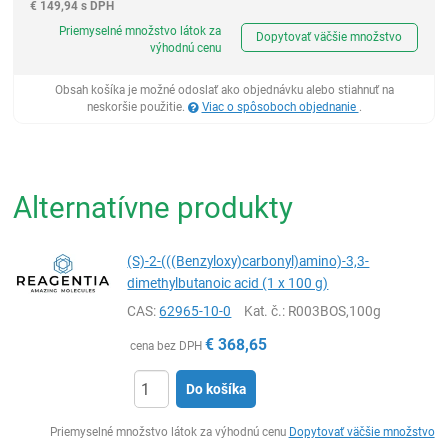
€
149,94 s DPH
Ks
Priemyselné množstvo látok za
Dopytovať väčšie množstvo
výhodnú cenu
Obsah košíka je možné odoslať ako objednávku alebo stiahnuť na
neskoršie použitie.
Viac o spôsoboch objednanie
.
Alternatívne produkty
(S)-2-(((Benzyloxy)carbonyl)amino)-3,3-
dimethylbutanoic acid (1 x 100 g)
CAS:
62965-10-0
Kat. č.
: R003BOS,100g
€
368,65
cena bez DPH
Do košíka
Ks
Priemyselné množstvo látok za výhodnú cenu
Dopytovať väčšie množstvo