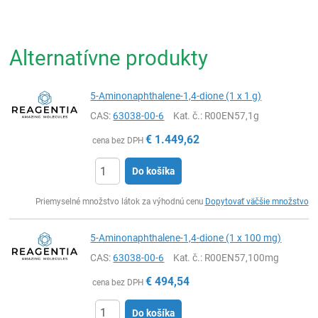
Alternatívne produkty
5-Aminonaphthalene-1,4-dione (1 x 1 g)
CAS:
63038-00-6
Kat. č.
: R00EN57,1g
€
1.449,62
cena bez DPH
Do košíka
Ks
Priemyselné množstvo látok za výhodnú cenu
Dopytovať väčšie množstvo
5-Aminonaphthalene-1,4-dione (1 x 100 mg)
CAS:
63038-00-6
Kat. č.
: R00EN57,100mg
€
494,54
cena bez DPH
Do košíka