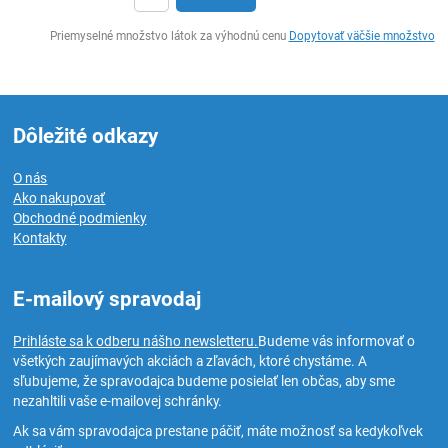
Ks
Priemyselné množstvo látok za výhodnú cenu
Dopytovať väčšie množstvo
Dôležité odkazy
O nás
Ako nakupovať
Obchodné podmienky
Kontakty
E-mailový spravodaj
Prihláste sa k odberu nášho newsletteru.
Budeme vás informovať o
všetkých zaujímavých akciách a zľavách, ktoré chystáme. A
sľubujeme, že spravodajca budeme posielať len občas, aby sme
nezahltili vaše e-mailovej schránky.
Ak sa vám spravodajca prestane páčiť, máte možnosť sa kedykoľvek