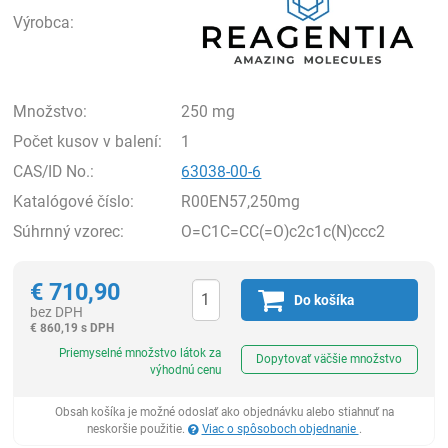
Výrobca:
Množstvo:
250 mg
Počet kusov v balení:
1
CAS/ID No.:
63038-00-6
Katalógové číslo:
R00EN57,250mg
Súhrnný vzorec:
O=C1C=CC(=O)c2c1c(N)ccc2
€
710,90
Do košíka
bez DPH
€
860,19 s DPH
Ks
Priemyselné množstvo látok za
Dopytovať väčšie množstvo
výhodnú cenu
Obsah košíka je možné odoslať ako objednávku alebo stiahnuť na
neskoršie použitie.
Viac o spôsoboch objednanie
.