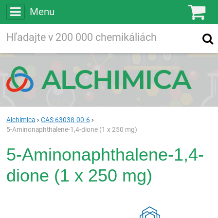
Menu
Ko
Vyhľadávajte
Vyhľadávanie
vo viac ako
200 000
chemických látkach
Hľadaj
Alchimica
CAS 63038-00-6
5-Aminonaphthalene-1,4-dione (1 x 250 mg)
5-Aminonaphthalene-1,4-
dione (1 x 250 mg)
Rea