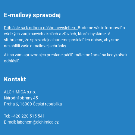
E-mailový spravodaj
Prihláste sa k odberu nášho newsletteru.
Budeme vás informovať o
všetkých zaujímavých akciách a zľavách, ktoré chystáme. A
sľubujeme, že spravodajca budeme posielať len občas, aby sme
nezahltili vaše e-mailovej schránky.
Ak sa vám spravodajca prestane páčiť, máte možnosť sa kedykoľvek
odhlásiť.
Kontakt
ALCHIMICA s.r.o.
Národní obrany 45
Praha 6
,
16000
Česká republika
Tel:
+420 220 515 541
E-mail:
labchem@alchimica.cz