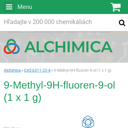
Menu
Ko
Vyhľadávajte
Vyhľadávanie
vo viac ako
200 000
chemických látkach
Hľadaj
Alchimica
CAS 6311-22-4
9-Methyl-9H-fluoren-9-ol (1 x 1 g)
9-Methyl-9H-fluoren-9-ol
(1 x 1 g)
Rea