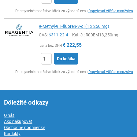
Ks
Priemyselné množstvo látok za výhodnú cenu
Dopytovať väčšie množstvo
9-Methyl-9H-fluoren-9-ol (1 x 250 mg)
CAS:
6311-22-4
Kat. č.
: R00EM13,250mg
€
222,55
cena bez DPH
Do košíka
Ks
Priemyselné množstvo látok za výhodnú cenu
Dopytovať väčšie množstvo
Dôležité odkazy
O nás
Ako nakupovať
Obchodné podmienky
Kontakty