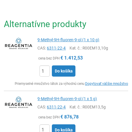
Alternatívne produkty
9-Methyl-9H-fluoren-9-ol (1 x 10 g)
CAS:
6311-22-4
Kat. č.
: R00EM13,10g
€
1.412,53
cena bez DPH
Do košíka
Ks
Priemyselné množstvo látok za výhodnú cenu
Dopytovať väčšie množstvo
9-Methyl-9H-fluoren-9-ol (1 x 5 g)
CAS:
6311-22-4
Kat. č.
: R00EM13,5g
€
876,78
cena bez DPH
Do košíka