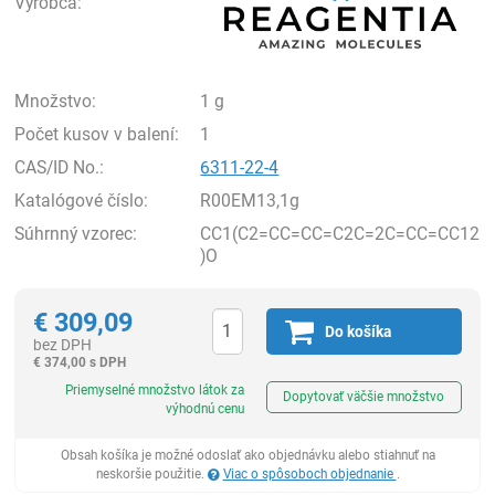
Výrobca:
Množstvo:
1 g
Počet kusov v balení:
1
CAS/ID No.:
6311-22-4
Katalógové číslo:
R00EM13,1g
Súhrnný vzorec:
CC1(C2=CC=CC=C2C=2C=CC=CC12
)O
€
309,09
Do košíka
bez DPH
€
374,00 s DPH
Ks
Priemyselné množstvo látok za
Dopytovať väčšie množstvo
výhodnú cenu
Obsah košíka je možné odoslať ako objednávku alebo stiahnuť na
neskoršie použitie.
Viac o spôsoboch objednanie
.