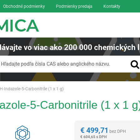
Obchodné podmienky
Podmienky predaja
Kontakty
ávajte
vo viac ako
200 000
chemických l
Vyhľadávanie
Hľadajte podľa čísla CAS alebo anglického názvu.
H-Indazole-5-Carbonitrile (1 x 1 g)
zole-5-Carbonitrile (1 x 1 g
Reagentia
€
499,71
bez DPH
€
604,65 s DPH