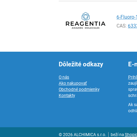
6-Fluoro-
CAS:
633
Dôležité odkazy
E-
O nás
Prih
Ako nakupovať
zauj
Obchodné podmienky
spra
Kontakty
schr
Ak s
odhlá
© 2026 ALCHIMICA s.r.o.
beží na
Shopi