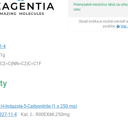
Priemyselné množstvo látok za výh
cenu
Obsah košíka je možné odoslať a
použitie.
Viac
1-4
,1g
C2=C(NN=C2)C=C1F
ty
1H-Indazole-5-Carbonitrile (1 x 250 mg)
327-11-4
Kat. č.
: R00EX8K,250mg