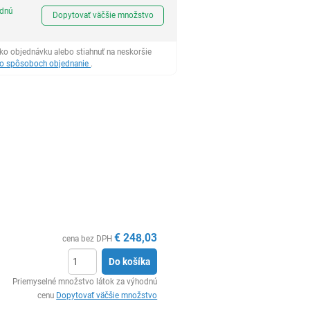
Ks
odnú
Dopytovať väčšie množstvo
ko objednávku alebo stiahnuť na neskoršie
 o spôsoboch objednanie
.
€
248,03
cena bez DPH
Do košíka
Ks
Priemyselné množstvo látok za výhodnú
cenu
Dopytovať väčšie množstvo