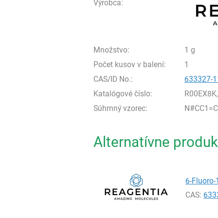
Výrobca:
Množstvo:
1 g
Počet kusov v balení:
1
CAS/ID No.:
633327-1
Katalógové číslo:
R00EX8K
Súhrnný vzorec:
N#CC1=C
Alternatívne produk
6-Fluoro-
CAS:
633