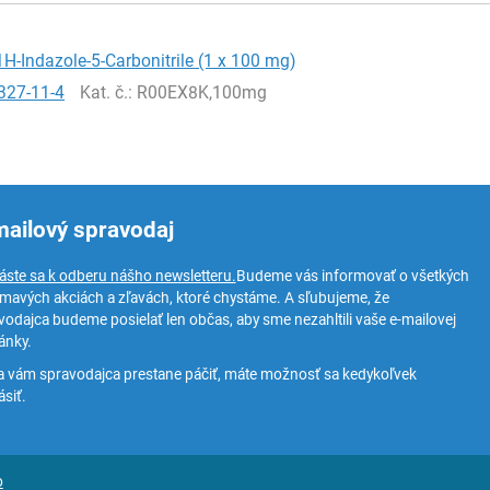
1H-Indazole-5-Carbonitrile (1 x 100 mg)
327-11-4
Kat. č.
: R00EX8K,100mg
mailový spravodaj
láste sa k odberu nášho newsletteru.
Budeme vás informovať o všetkých
ímavých akciách a zľavách, ktoré chystáme. A sľubujeme, že
vodajca budeme posielať len občas, aby sme nezahltili vaše e-mailovej
ánky.
a vám spravodajca prestane páčiť, máte možnosť sa kedykoľvek
siť.
o