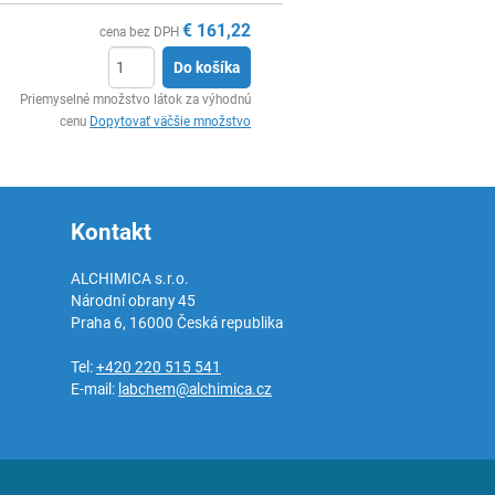
€
161,22
cena bez DPH
Do košíka
Ks
Priemyselné množstvo látok za výhodnú
cenu
Dopytovať väčšie množstvo
Kontakt
ALCHIMICA s.r.o.
Národní obrany 45
Praha 6
,
16000
Česká republika
Tel:
+420 220 515 541
E-mail:
labchem@alchimica.cz