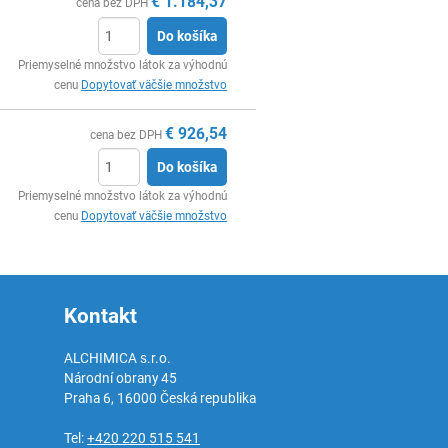
€
1.184,37
cena bez DPH
Do košíka
Ks
Priemyselné množstvo látok za výhodnú
cenu
Dopytovať väčšie množstvo
€
926,54
cena bez DPH
Do košíka
Ks
Priemyselné množstvo látok za výhodnú
cenu
Dopytovať väčšie množstvo
Kontakt
ALCHIMICA s.r.o.
Národní obrany 45
Praha 6
,
16000
Česká republika
Tel:
+420 220 515 541