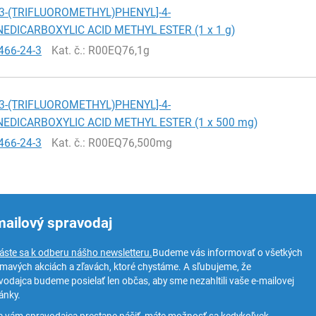
[3-(TRIFLUOROMETHYL)PHENYL]-4-
NEDICARBOXYLIC ACID METHYL ESTER (1 x 1 g)
466-24-3
Kat. č.
: R00EQ76,1g
[3-(TRIFLUOROMETHYL)PHENYL]-4-
NEDICARBOXYLIC ACID METHYL ESTER (1 x 500 mg)
466-24-3
Kat. č.
: R00EQ76,500mg
mailový spravodaj
láste sa k odberu nášho newsletteru.
Budeme vás informovať o všetkých
ímavých akciách a zľavách, ktoré chystáme. A sľubujeme, že
vodajca budeme posielať len občas, aby sme nezahltili vaše e-mailovej
ánky.