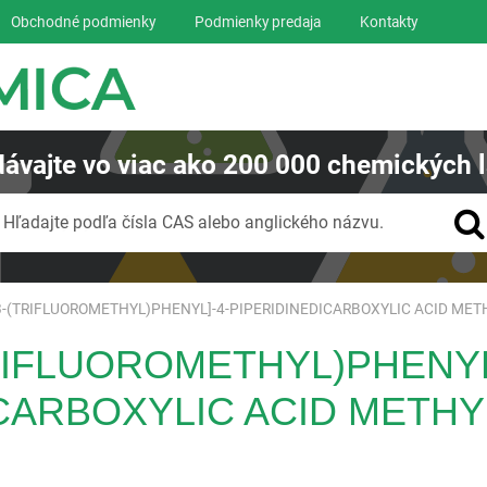
Obchodné podmienky
Podmienky predaja
Kontakty
ávajte
vo viac ako
200 000
chemických l
Vyhľadávanie
Hľadajte podľa čísla CAS alebo anglického názvu.
3-(TRIFLUOROMETHYL)PHENYL]-4-PIPERIDINEDICARBOXYLIC ACID METHY
TRIFLUOROMETHYL)PHENYL
CARBOXYLIC ACID METHYL