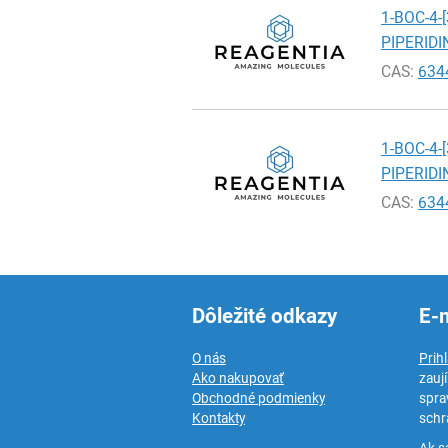
1-BOC-4-
PIPERIDI
CAS:
634
1-BOC-4-
PIPERIDI
CAS:
634
Dôležité odkazy
E-
O nás
Prih
Ako nakupovať
zauj
Obchodné podmienky
spra
Kontakty
schr