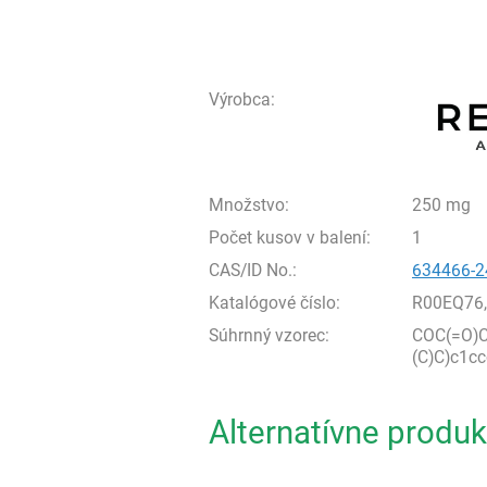
Výrobca:
Množstvo:
250 mg
Počet kusov v balení:
1
CAS/ID No.:
634466-2
Katalógové číslo:
R00EQ76
Súhrnný vzorec:
COC(=O)C
(C)C)c1cc
Alternatívne produk