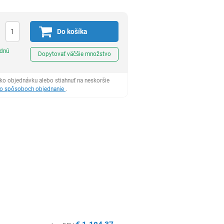
Do košíka
Ks
odnú
Dopytovať väčšie množstvo
ko objednávku alebo stiahnuť na neskoršie
 o spôsoboch objednanie
.