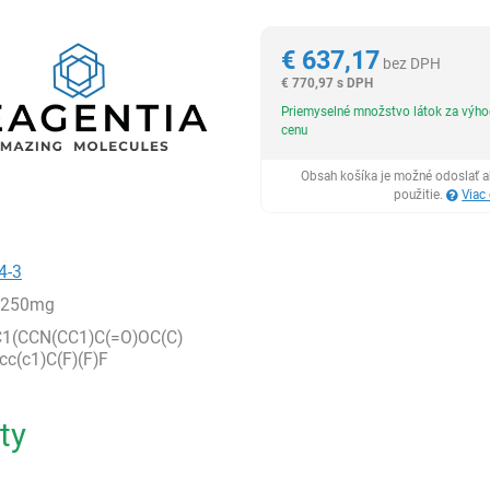
Reagentia
€
637,17
bez DPH
€
770,97 s DPH
Priemyselné množstvo látok za výh
cenu
Obsah košíka je možné odoslať a
použitie.
Viac
4-3
,250mg
1(CCN(CC1)C(=O)OC(C)
cc(c1)C(F)(F)F
ty