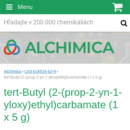
Menu
Ko
Vyhľadávajte
Vyhľadávanie
vo viac ako
200 000
chemických látkach
Hľadaj
Alchimica
CAS 634926-63-9
tert-Butyl (2-(prop-2-yn-1-yloxy)ethyl)carbamate (1 x 5 g)
tert-Butyl (2-(prop-2-yn-1-
yloxy)ethyl)carbamate (1
x 5 g)