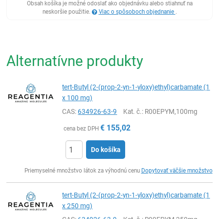
Obsah košíka je možné odoslať ako objednávku alebo stiahnuť na
neskoršie použitie.
Viac o spôsoboch objednanie
.
Alternatívne produkty
tert-Butyl (2-(prop-2-yn-1-yloxy)ethyl)carbamate (1
x 100 mg)
CAS:
634926-63-9
Kat. č.
: R00EPYM,100mg
€
155,02
cena bez DPH
Do košíka
Ks
Priemyselné množstvo látok za výhodnú cenu
Dopytovať väčšie množstvo
tert-Butyl (2-(prop-2-yn-1-yloxy)ethyl)carbamate (1
x 250 mg)