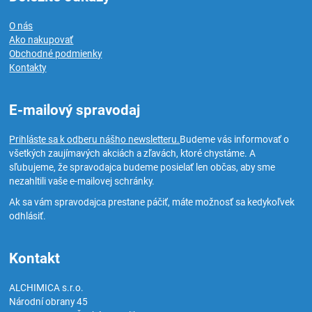
O nás
Ako nakupovať
Obchodné podmienky
Kontakty
E-mailový spravodaj
Prihláste sa k odberu nášho newsletteru.
Budeme vás informovať o
všetkých zaujímavých akciách a zľavách, ktoré chystáme. A
sľubujeme, že spravodajca budeme posielať len občas, aby sme
nezahltili vaše e-mailovej schránky.
Ak sa vám spravodajca prestane páčiť, máte možnosť sa kedykoľvek
odhlásiť.
Kontakt
ALCHIMICA s.r.o.
Národní obrany 45