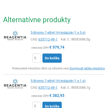
Alternatívne produkty
5-Bromo-7-ethyl-1H-indazole (1 x 5 g)
CAS:
635712-49-1
Kat. č.
: R00EX8N,5g
€
979,74
cena bez DPH
Do košíka
Ks
Priemyselné množstvo látok za výhodnú cenu
Dopytovať väčšie množstvo
5-Bromo-7-ethyl-1H-indazole (1 x 1 g)
CAS:
635712-49-1
Kat. č.
: R00EX8N,1g
€
382,93
cena bez DPH
Do košíka