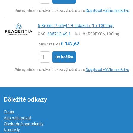
Ks
Priemyselné množstvo látok za výhodnú cenu
Dopytovať väčšie množstvo
5-Bromo-7-ethyl-1H-indazole (1 x 100 mg)
CAS:
635712-49-1
Kat. č.
: R00EX8N,100mg
€
142,62
cena bez DPH
Do košíka
Ks
Priemyselné množstvo látok za výhodnú cenu
Dopytovať väčšie množstvo
Dôležité odkazy
O nás
Ako nakupovať
Obchodné podmienky
Kontakty