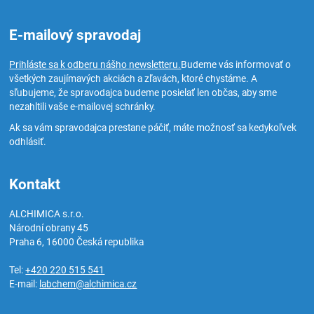
E-mailový spravodaj
Prihláste sa k odberu nášho newsletteru.
Budeme vás informovať o
všetkých zaujímavých akciách a zľavách, ktoré chystáme. A
sľubujeme, že spravodajca budeme posielať len občas, aby sme
nezahltili vaše e-mailovej schránky.
Ak sa vám spravodajca prestane páčiť, máte možnosť sa kedykoľvek
odhlásiť.
Kontakt
ALCHIMICA s.r.o.
Národní obrany 45
Praha 6
,
16000
Česká republika
Tel:
+420 220 515 541
E-mail:
labchem@alchimica.cz