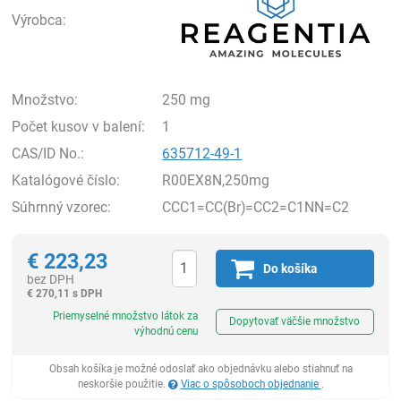
Výrobca:
Množstvo:
250 mg
Počet kusov v balení:
1
CAS/ID No.:
635712-49-1
Katalógové číslo:
R00EX8N,250mg
Súhrnný vzorec:
CCC1=CC(Br)=CC2=C1NN=C2
€
223,23
Do košíka
bez DPH
€
270,11 s DPH
Ks
Priemyselné množstvo látok za
Dopytovať väčšie množstvo
výhodnú cenu
Obsah košíka je možné odoslať ako objednávku alebo stiahnuť na
neskoršie použitie.
Viac o spôsoboch objednanie
.