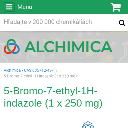
Menu
Ko
Vyhľadávajte
Vyhľadávanie
vo viac ako
200 000
chemických látkach
Hľadaj
Alchimica
CAS 635712-49-1
5-Bromo-7-ethyl-1H-indazole (1 x 250 mg)
5-Bromo-7-ethyl-1H-
indazole (1 x 250 mg)
Rea