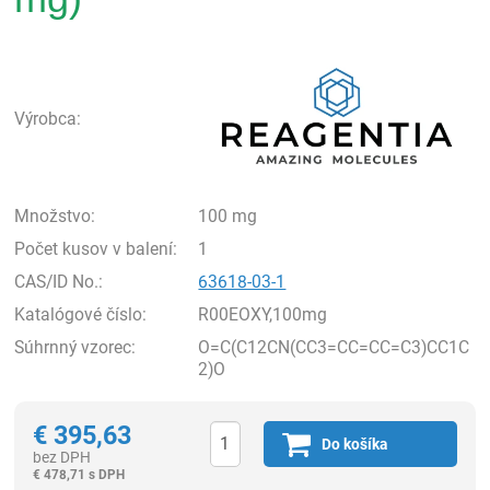
Rea
Výrobca:
Množstvo:
100 mg
Počet kusov v balení:
1
CAS/ID No.:
63618-03-1
Katalógové číslo:
R00EOXY,100mg
Súhrnný vzorec:
O=C(C12CN(CC3=CC=CC=C3)CC1C
2)O
€
395,63
Do košíka
bez DPH
€
478,71 s DPH
Ks