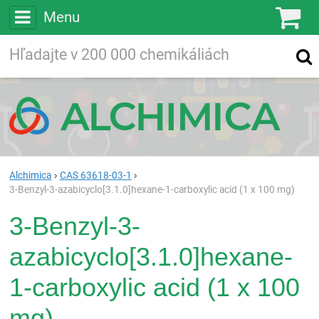
Menu
Ko
Vyhľadávajte
Vyhľadávanie
vo viac ako
200 000
chemických látkach
Hľadaj
Alchimica
CAS 63618-03-1
3-Benzyl-3-azabicyclo[3.1.0]hexane-1-carboxylic acid (1 x 100 mg)
3-Benzyl-3-
azabicyclo[3.1.0]hexane-
1-carboxylic acid (1 x 100
mg)