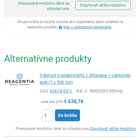
Priemyselné množstvo látok za
Dopytovať väčšie množstvo
výhodnú cenu
Obsah košíka je možné odoslať ako objednávku alebo stiahnuť na
neskoršie použitie.
Viac o spôsoboch objednanie
.
Alternatívne produkty
3-Benzyl-3-azabicyclo[3.1.0]hexane-1-carboxylic
acid (1 x 500 mg)
CAS:
63618-03-1
Kat. č.
: R00EOXY,500mg
€
638,78
cena bez DPH
Do košíka
Ks
Priemyselné množstvo látok za výhodnú cenu
Dopytovať väčšie množstvo