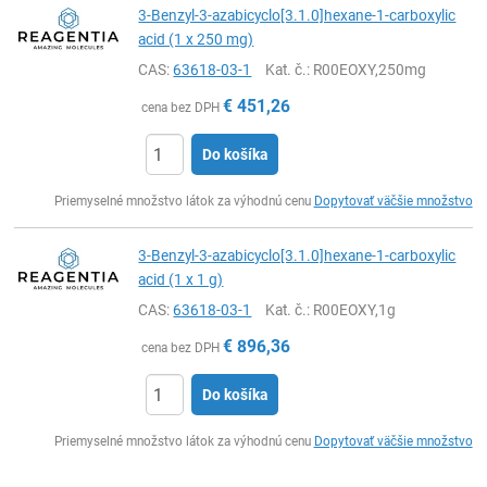
3-Benzyl-3-azabicyclo[3.1.0]hexane-1-carboxylic
acid (1 x 250 mg)
CAS:
63618-03-1
Kat. č.
: R00EOXY,250mg
€
451,26
cena bez DPH
Do košíka
Ks
Priemyselné množstvo látok za výhodnú cenu
Dopytovať väčšie množstvo
3-Benzyl-3-azabicyclo[3.1.0]hexane-1-carboxylic
acid (1 x 1 g)
CAS:
63618-03-1
Kat. č.
: R00EOXY,1g
€
896,36
cena bez DPH
Do košíka
Ks
Priemyselné množstvo látok za výhodnú cenu
Dopytovať väčšie množstvo