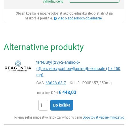
výhodnú cenu
Obsah košíka je možné odoslať ako objednávku alebo stiahnuť na
neskoršie použitie.
Viac o spôsoboch objednanie
.
Alternatívne produkty
tert-Butyl (2S)-2-amino-6-
{[(benzyloxy)carbonyl]amino}hexanoate (1 x 250
mg)
CAS:
63628-63-7
Kat. č.
: R00F657,250mg
€
448,03
cena bez DPH
Do košíka
Ks
Priemyselné množstvo látok za výhodnú cenu
Dopytovať väčšie množstvo