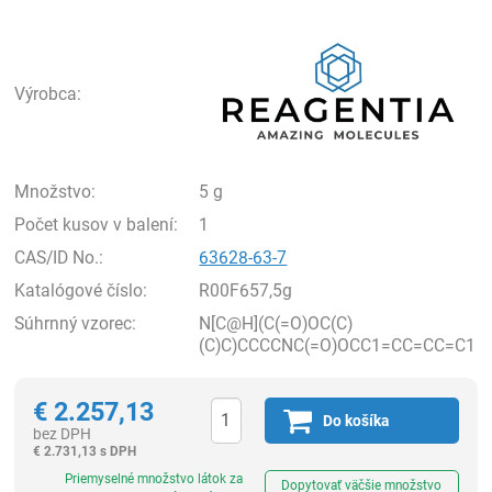
Rea
Výrobca:
Množstvo:
5 g
Počet kusov v balení:
1
CAS/ID No.:
63628-63-7
Katalógové číslo:
R00F657,5g
Súhrnný vzorec:
N[C@H](C(=O)OC(C)
(C)C)CCCCNC(=O)OCC1=CC=CC=C1
€
2.257,13
Do košíka
bez DPH
€
2.731,13 s DPH
Ks
Priemyselné množstvo látok za
Dopytovať väčšie množstvo