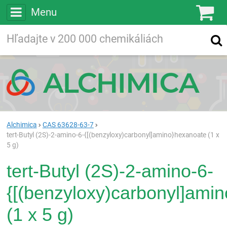
Menu
Ko
Vyhľadávajte
Vyhľadávanie
vo viac ako
200 000
chemických látkach
Hľadaj
Alchimica
CAS 63628-63-7
tert-Butyl (2S)-2-amino-6-{[(benzyloxy)carbonyl]amino}hexanoate (1 x
5 g)
tert-Butyl (2S)-2-amino-6-
{[(benzyloxy)carbonyl]ami
(1 x 5 g)