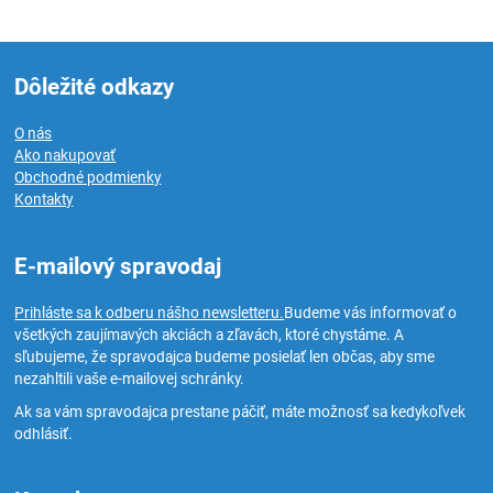
Dôležité odkazy
O nás
Ako nakupovať
Obchodné podmienky
Kontakty
E-mailový spravodaj
Prihláste sa k odberu nášho newsletteru.
Budeme vás informovať o
všetkých zaujímavých akciách a zľavách, ktoré chystáme. A
sľubujeme, že spravodajca budeme posielať len občas, aby sme
nezahltili vaše e-mailovej schránky.
Ak sa vám spravodajca prestane páčiť, máte možnosť sa kedykoľvek
odhlásiť.