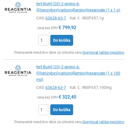
tert-Butyl (2S)-2-amino-6-
{[(benzyloxy)carbonyl]amino}hexanoate (1 x 1 g)
CAS:
63628-63-7
Kat. č.
: R00F657,1g
€
799,92
cena bez DPH
Do košíka
Ks
Priemyselné množstvo látok za výhodnú cenu
Dopytovať väčšie množstvo
tert-Butyl (2S)-2-amino-6-
{[(benzyloxy)carbonyl]amino}hexanoate (1 x 100
mg)
CAS:
63628-63-7
Kat. č.
: R00F657,100mg
€
322,45
cena bez DPH
Do košíka
Ks
Priemyselné množstvo látok za výhodnú cenu
Dopytovať väčšie množstvo