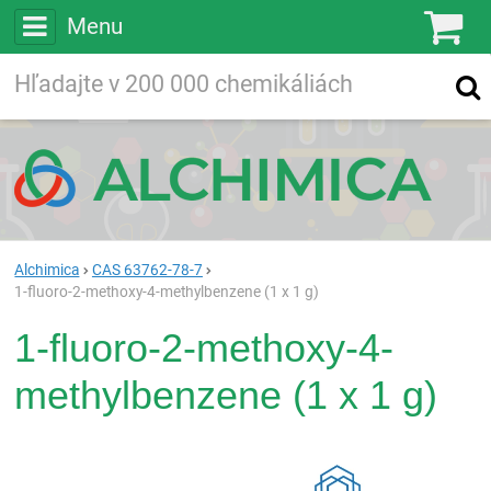
Menu
Ko
Vyhľadávajte
Vyhľadávanie
vo viac ako
200 000
chemických látkach
Hľadaj
Alchimica
CAS 63762-78-7
1-fluoro-2-methoxy-4-methylbenzene (1 x 1 g)
1-fluoro-2-methoxy-4-
methylbenzene (1 x 1 g)
Rea