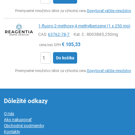
Ks
Priemyselné množstvo látok za výhodnú cenu
Dopytovať väčšie množstvo
1-fluoro-2-methoxy-4-methylbenzene (1 x 250 mg)
CAS:
63762-78-7
Kat. č.
: R003B85,250mg
€
105,33
cena bez DPH
Do košíka
Ks
Priemyselné množstvo látok za výhodnú cenu
Dopytovať väčšie množstvo
Dôležité odkazy
O nás
Ako nakupovať
Obchodné podmienky
Kontakty