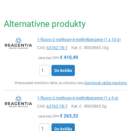
Alternatívne produkty
1-fluoro-2-methoxy-4-methylbenzene (1 x 10 g)
CAS:
63762-78-7
Kat. č.
: R003B85,10g
€
410,49
cena bez DPH
Do košíka
Ks
Priemyselné množstvo látok za výhodnú cenu
Dopytovať väčšie množstvo
1-fluoro-2-methoxy-4-methylbenzene (1 x 5 g)
CAS:
63762-78-7
Kat. č.
: R003B85,5g
€
263,32
cena bez DPH
Do košíka