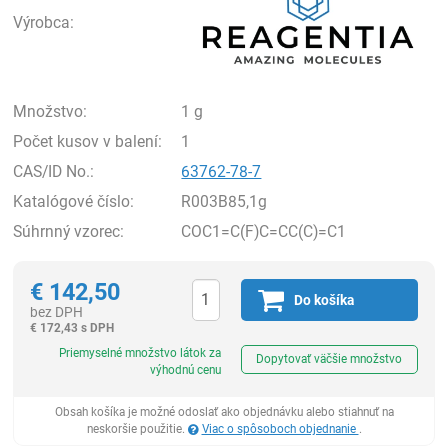
Výrobca:
Množstvo:
1 g
Počet kusov v balení:
1
CAS/ID No.:
63762-78-7
Katalógové číslo:
R003B85,1g
Súhrnný vzorec:
COC1=C(F)C=CC(C)=C1
€
142,50
Do košíka
bez DPH
€
172,43 s DPH
Ks
Priemyselné množstvo látok za
Dopytovať väčšie množstvo
výhodnú cenu
Obsah košíka je možné odoslať ako objednávku alebo stiahnuť na
neskoršie použitie.
Viac o spôsoboch objednanie
.