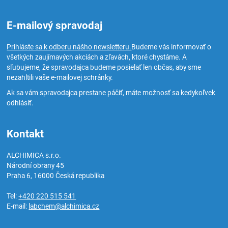
E-mailový spravodaj
Prihláste sa k odberu nášho newsletteru.
Budeme vás informovať o
všetkých zaujímavých akciách a zľavách, ktoré chystáme. A
sľubujeme, že spravodajca budeme posielať len občas, aby sme
nezahltili vaše e-mailovej schránky.
Ak sa vám spravodajca prestane páčiť, máte možnosť sa kedykoľvek
odhlásiť.
Kontakt
ALCHIMICA s.r.o.
Národní obrany 45
Praha 6
,
16000
Česká republika
Tel:
+420 220 515 541
E-mail:
labchem@alchimica.cz