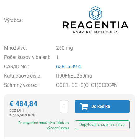
Rea
Výrobca:
Množstvo:
250 mg
Počet kusov v balení:
1
CAS/ID No.:
63815-39-4
Katalógové číslo:
R00F6EL,250mg
Súhrnný vzorec:
COC1=CC=C(C=C1)OCCC#N
€
484,84
Do košíka
bez DPH
€
586,66 s DPH
Ks
Priemyselné množstvo látok za
Dopytovať väčšie množstvo
výhodnú cenu