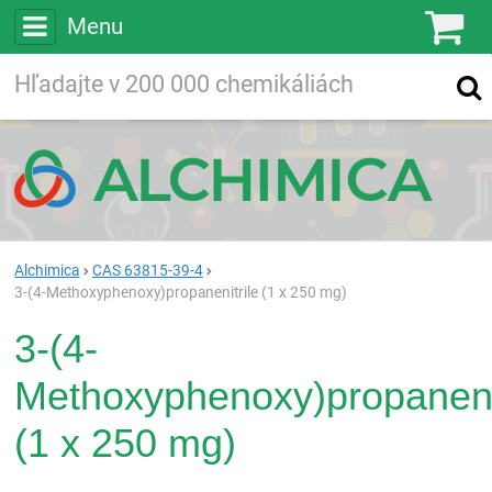
Menu
Ko
Vyhľadávajte
Vyhľadávanie
vo viac ako
200 000
chemických látkach
Hľadaj
Alchimica
CAS 63815-39-4
3-(4-Methoxyphenoxy)propanenitrile (1 x 250 mg)
3-(4-
Methoxyphenoxy)propanenit
(1 x 250 mg)