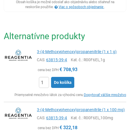
Obsah košíka je možné odoslať ako objednávku alebo stiahnuť na
neskoršie použitie.
Viac o spôsoboch objednanie
.
Alternatívne produkty
3-(4-Methoxyphenoxy)propanenitrile (1 x 1 g)
CAS:
63815-39-4
Kat. č.
: R00F6EL,1g
€
708,93
cena bez DPH
Do košíka
Ks
Priemyselné množstvo látok za výhodnú cenu
Dopytovať väčšie množstvo
3-(4-Methoxyphenoxy)propanenitrile (1 x 100 mg)
CAS:
63815-39-4
Kat. č.
: R00F6EL,100mg
€
322,18
cena bez DPH