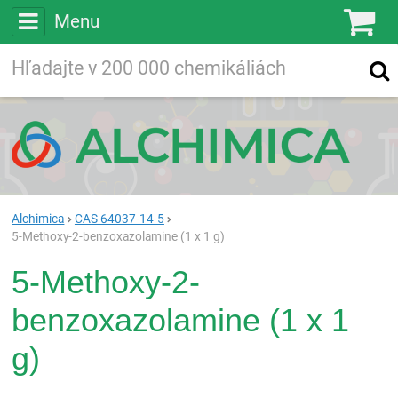
Menu
Ko
Vyhľadávajte
Vyhľadávanie
vo viac ako
200 000
chemických látkach
Hľadaj
Alchimica
CAS 64037-14-5
5-Methoxy-2-benzoxazolamine (1 x 1 g)
5-Methoxy-2-
benzoxazolamine (1 x 1
g)