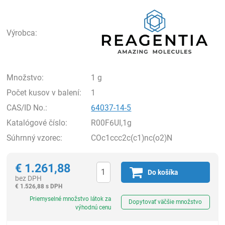
Rea
Výrobca:
Množstvo:
1 g
Počet kusov v balení:
1
CAS/ID No.:
64037-14-5
Katalógové číslo:
R00F6UI,1g
Súhrnný vzorec:
COc1ccc2c(c1)nc(o2)N
€
1.261,88
Do košíka
bez DPH
€
1.526,88 s DPH
Ks
Priemyselné množstvo látok za
Dopytovať väčšie množstvo
výhodnú cenu