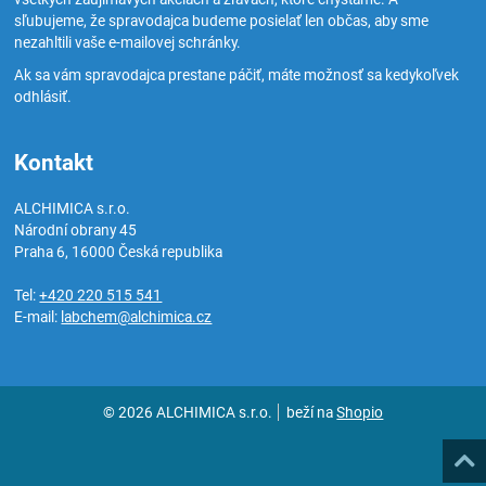
sľubujeme, že spravodajca budeme posielať len občas, aby sme
nezahltili vaše e-mailovej schránky.
Ak sa vám spravodajca prestane páčiť, máte možnosť sa kedykoľvek
odhlásiť.
Kontakt
ALCHIMICA s.r.o.
Národní obrany 45
Praha 6
,
16000
Česká republika
Tel:
+420 220 515 541
E-mail:
labchem@alchimica.cz
© 2026 ALCHIMICA s.r.o.
beží na
Shopio
Hore