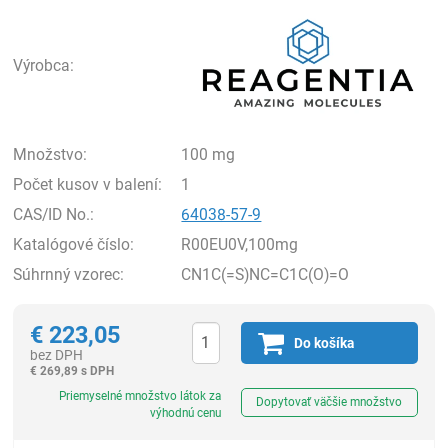
Rea
Výrobca:
Množstvo:
100 mg
Počet kusov v balení:
1
CAS/ID No.:
64038-57-9
Katalógové číslo:
R00EU0V,100mg
Súhrnný vzorec:
CN1C(=S)NC=C1C(O)=O
€
223,05
Do košíka
bez DPH
€
269,89 s DPH
Ks
Priemyselné množstvo látok za
Dopytovať väčšie množstvo
výhodnú cenu