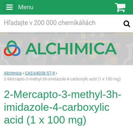
Menu
Ko
Vyhľadávajte
Vyhľadávanie
vo viac ako
200 000
chemických látkach
Hľadaj
Alchimica
CAS 64038-57-9
2-Mercapto-3-methyl-3h-imidazole-4-carboxylic acid (1 x 100 mg)
2-Mercapto-3-methyl-3h-
imidazole-4-carboxylic
acid (1 x 100 mg)