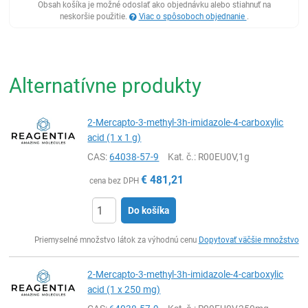
Obsah košíka je možné odoslať ako objednávku alebo stiahnuť na
neskoršie použitie.
Viac o spôsoboch objednanie
.
Alternatívne produkty
2-Mercapto-3-methyl-3h-imidazole-4-carboxylic
acid (1 x 1 g)
CAS:
64038-57-9
Kat. č.
: R00EU0V,1g
€
481,21
cena bez DPH
Do košíka
Ks
Priemyselné množstvo látok za výhodnú cenu
Dopytovať väčšie množstvo
2-Mercapto-3-methyl-3h-imidazole-4-carboxylic
acid (1 x 250 mg)