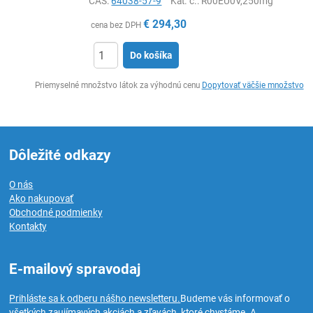
CAS:
64038-57-9
Kat. č.
: R00EU0V,250mg
€
294,30
cena bez DPH
Do košíka
Ks
Priemyselné množstvo látok za výhodnú cenu
Dopytovať väčšie množstvo
Dôležité odkazy
O nás
Ako nakupovať
Obchodné podmienky
Kontakty
E-mailový spravodaj
Prihláste sa k odberu nášho newsletteru.
Budeme vás informovať o
všetkých zaujímavých akciách a zľavách, ktoré chystáme. A