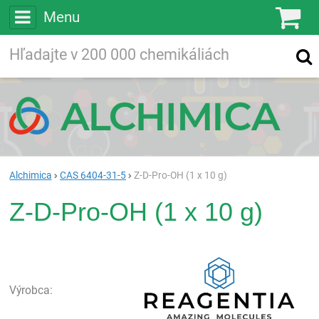
Menu
Ko
Vyhľadávajte
Vyhľadávanie
vo viac ako
200 000
chemických látkach
Hľadaj
Alchimica
CAS 6404-31-5
Z-D-Pro-OH (1 x 10 g)
Z-D-Pro-OH (1 x 10 g)
Rea
Výrobca: