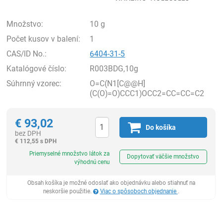
Množstvo:
10 g
Počet kusov v balení:
1
CAS/ID No.:
6404-31-5
Katalógové číslo:
R003BDG,10g
Súhrnný vzorec:
O=C(N1[C@@H]
(C(O)=O)CCC1)OCC2=CC=CC=C2
€
93,02
Do košíka
bez DPH
€
112,55 s DPH
Ks
Priemyselné množstvo látok za
Dopytovať väčšie množstvo
výhodnú cenu
Obsah košíka je možné odoslať ako objednávku alebo stiahnuť na
neskoršie použitie.
Viac o spôsoboch objednanie
.