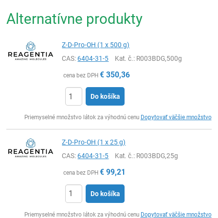
Alternatívne produkty
Z-D-Pro-OH (1 x 500 g)
CAS:
6404-31-5
Kat. č.
: R003BDG,500g
€
350,36
cena bez DPH
Do košíka
Ks
Priemyselné množstvo látok za výhodnú cenu
Dopytovať väčšie množstvo
Z-D-Pro-OH (1 x 25 g)
CAS:
6404-31-5
Kat. č.
: R003BDG,25g
€
99,21
cena bez DPH
Do košíka
Ks
Priemyselné množstvo látok za výhodnú cenu
Dopytovať väčšie množstvo