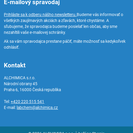
E-mailový spravodaj
Prihláste sa k odberu nášho newsletteru.
Budeme vás informovať o
všetkých zaujímavých akciách a zľavách, ktoré chystáme. A
sľubujeme, že spravodajca budeme posielať len občas, aby sme
nezahltili vaše e-mailovej schránky.
Ak sa vám spravodajca prestane páčiť, máte možnosť sa kedykoľvek
odhlásiť.
Kontakt
ALCHIMICA s.r.o.
Národní obrany 45
Praha 6
,
16000
Česká republika
Tel:
+420 220 515 541
E-mail:
labchem@alchimica.cz