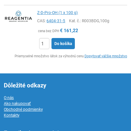
Z-D-Pro-OH (1 x 100 g)
CAS:
6404-31-5
Kat. č.
: R003BDG,100g
€
161,22
cena bez DPH
Do košíka
Ks
Priemyselné množstvo látok za výhodnú cenu
Dopytovať väčšie množstvo
Dôležité odkazy
O nás
Ako nakupovať
Obchodné podmienky
Kontakty