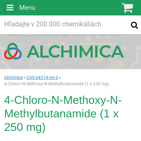
Menu
Ko
Vyhľadávajte
Vyhľadávanie
vo viac ako
200 000
chemických látkach
Hľadaj
Alchimica
CAS 64214-66-0
4-Chloro-N-Methoxy-N-Methylbutanamide (1 x 250 mg)
4-Chloro-N-Methoxy-N-
Methylbutanamide (1 x
250 mg)