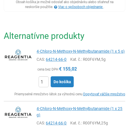
Obsah košíka je možné odoslať ako objednávku alebo stiahnuť na
neskoršie použitie.
Viac o spôsoboch objednanie
.
Alternatívne produkty
4-Chloro-N-Methoxy-N-Methylbutanamide (1 x 5 g)
CAS:
64214-66-0
Kat. č.
: R00F6YM,5g
€
155,02
cena bez DPH
Do košíka
Ks
Priemyselné množstvo látok za výhodnú cenu
Dopytovať väčšie množstvo
4-Chloro-N-Methoxy-N-Methylbutanamide (1 x 25
g)
CAS:
64214-66-0
Kat. č.
: R00F6YM,25g