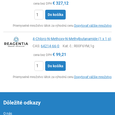
€
327,12
cena bez DPH
Do košíka
Ks
Priemyselné množstvo látok za výhodnú cenu
Dopytovať väčšie množstvo
4-Chloro-N-Methoxy-N-Methylbutanamide (1 x 1 g)
CAS:
64214-66-0
Kat. č.
: R00F6YM,1g
€
99,21
cena bez DPH
Do košíka
Ks
Priemyselné množstvo látok za výhodnú cenu
Dopytovať väčšie množstvo
Dôležité odkazy
O nás