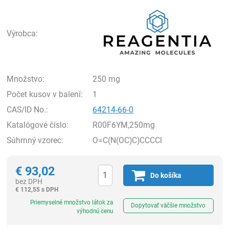
Rea
Výrobca:
Množstvo:
250 mg
Počet kusov v balení:
1
CAS/ID No.:
64214-66-0
Katalógové číslo:
R00F6YM,250mg
Súhrnný vzorec:
O=C(N(OC)C)CCCCl
€
93,02
Do košíka
bez DPH
€
112,55 s DPH
Ks
Priemyselné množstvo látok za
Dopytovať väčšie množstvo
výhodnú cenu