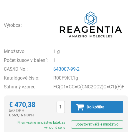
Rea
Výrobca:
Množstvo:
1 g
Počet kusov v balení:
1
CAS/ID No.:
643007-99-2
Katalógové číslo:
R00F9KT,1g
Súhrnný vzorec:
FC(C1=CC=C(CNC2CC2)C=C1)(F)F
€
470,38
Do košíka
bez DPH
€
569,16 s DPH
Ks
Priemyselné množstvo látok za
Dopytovať väčšie množstvo
výhodnú cenu