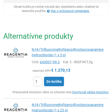
Obsah košíka je možné odoslať ako objednávku alebo stiahnuť na
neskoršie použitie.
Viac o spôsoboch objednanie
.
Alternatívne produkty
N-[4-(Trifluoromethyl)benzyl]cyclopropanamine
hydrochloride (1 x 5 g)
CAS:
643007-99-2
Kat. č.
: R00F9KT,5g
€
1.270,13
cena bez DPH
Do košíka
Ks
Priemyselné množstvo látok za výhodnú cenu
Dopytovať väčšie množstvo
N-[4-(Trifluoromethyl)benzyl]cyclopropanamine
hydrochloride (1 x 25 g)