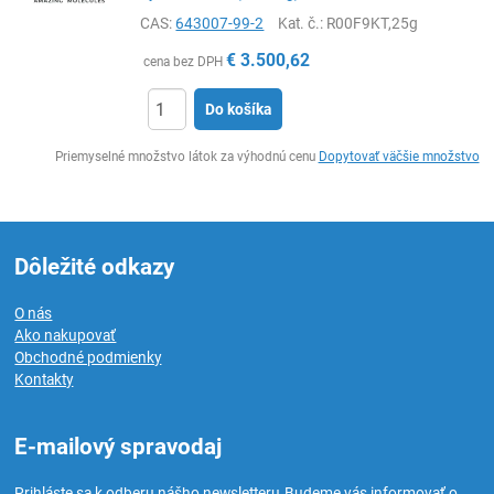
CAS:
643007-99-2
Kat. č.
: R00F9KT,25g
€
3.500,62
cena bez DPH
Do košíka
Ks
Priemyselné množstvo látok za výhodnú cenu
Dopytovať väčšie množstvo
Dôležité odkazy
O nás
Ako nakupovať
Obchodné podmienky
Kontakty
E-mailový spravodaj
Prihláste sa k odberu nášho newsletteru.
Budeme vás informovať o