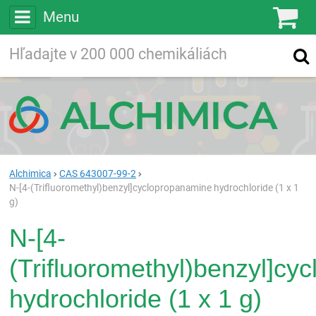
Menu
Ko
Vyhľadávajte
Vyhľadávanie
vo viac ako
200 000
chemických látkach
Hľadaj
Alchimica
CAS 643007-99-2
N-[4-(Trifluoromethyl)benzyl]cyclopropanamine hydrochloride (1 x 1
g)
N-[4-
(Trifluoromethyl)benzyl]cy
hydrochloride (1 x 1 g)