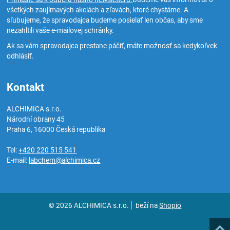
všetkých zaujímavých akciách a zľavách, ktoré chystáme. A
sľubujeme, že spravodajca budeme posielať len občas, aby sme
nezahltili vaše e-mailovej schránky.
Ak sa vám spravodajca prestane páčiť, máte možnosť sa kedykoľvek
odhlásiť.
Kontakt
ALCHIMICA s.r.o.
Národní obrany 45
Praha 6
,
16000
Česká republika
Tel:
+420 220 515 541
E-mail:
labchem@alchimica.cz
© 2026 ALCHIMICA s.r.o.
beží na
Shopio
Hore