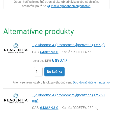
Obsah košíka je možné odoslať ako objednávku alebo stiahnuť na
neskoršie použitie.
Viac o spôsoboch objednanie
.
Alternatívne produkty
1,2-Dibromo-4-(bromomethyl)benzene (1 x 5 g)
CAS:
64382-93-0
Kat. č.
: R00ETE4,5g
€
890,17
cena bez DPH
Do košíka
Ks
Priemyselné množstvo látok za výhodnú cenu
Dopytovať väčšie množstvo
1,2-Dibromo-4-(bromomethyl)benzene (1 x 250
mg)
CAS:
64382-93-0
Kat. č.
: R00ETE4,250mg