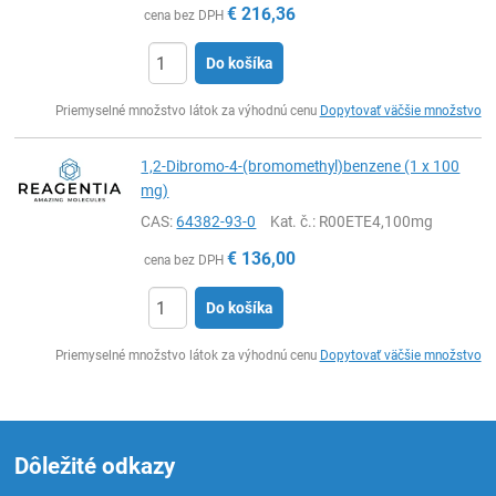
€
216,36
cena bez DPH
Do košíka
Ks
Priemyselné množstvo látok za výhodnú cenu
Dopytovať väčšie množstvo
1,2-Dibromo-4-(bromomethyl)benzene (1 x 100
mg)
CAS:
64382-93-0
Kat. č.
: R00ETE4,100mg
€
136,00
cena bez DPH
Do košíka
Ks
Priemyselné množstvo látok za výhodnú cenu
Dopytovať väčšie množstvo
Dôležité odkazy