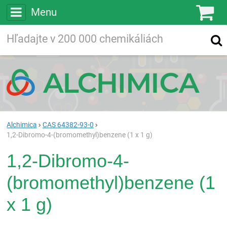
Menu
Ko
Vyhľadávajte
Vyhľadávanie
vo viac ako
200 000
chemických látkach
Hľadaj
Alchimica
CAS 64382-93-0
1,2-Dibromo-4-(bromomethyl)benzene (1 x 1 g)
1,2-Dibromo-4-
(bromomethyl)benzene (1
x 1 g)