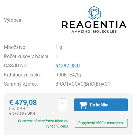
Rea
Výrobca:
Množstvo:
1 g
Počet kusov v balení:
1
CAS/ID No.:
64382-93-0
Katalógové číslo:
R00ETE4,1g
Súhrnný vzorec:
BrCC1=CC=C(Br)C(Br)=C1
€
479,08
Do košíka
bez DPH
€
579,69 s DPH
Ks
Priemyselné množstvo látok za
Dopytovať väčšie množstvo
výhodnú cenu