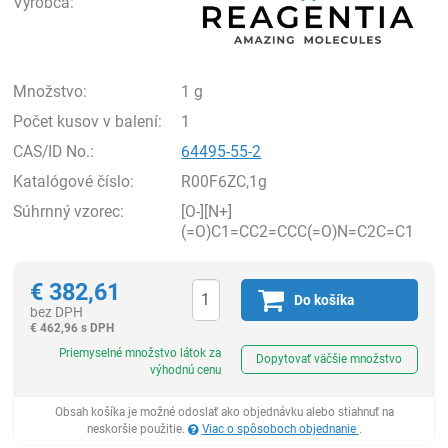
Výrobca:
Množstvo:
1 g
Počet kusov v balení:
1
CAS/ID No.:
64495-55-2
Katalógové číslo:
R00F6ZC,1g
Súhrnný vzorec:
[O-][N+]
(=O)C1=CC2=CCC(=O)N=C2C=C1
€
382,61
Do košíka
bez DPH
€
462,96 s DPH
Ks
Priemyselné množstvo látok za
Dopytovať väčšie množstvo
výhodnú cenu
Obsah košíka je možné odoslať ako objednávku alebo stiahnuť na
neskoršie použitie.
Viac o spôsoboch objednanie
.