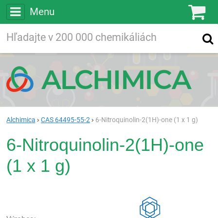
Menu
Ko
Vyhľadávajte
Vyhľadávanie
vo viac ako
200 000
chemických látkach
Hľadaj
Alchimica
CAS 64495-55-2
6-Nitroquinolin-2(1H)-one (1 x 1 g)
6-Nitroquinolin-2(1H)-one
(1 x 1 g)
Rea