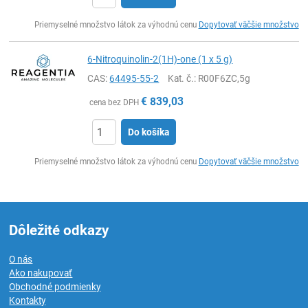
Ks
Priemyselné množstvo látok za výhodnú cenu
Dopytovať väčšie množstvo
6-Nitroquinolin-2(1H)-one (1 x 5 g)
CAS:
64495-55-2
Kat. č.
: R00F6ZC,5g
€
839,03
cena bez DPH
Do košíka
Ks
Priemyselné množstvo látok za výhodnú cenu
Dopytovať väčšie množstvo
Dôležité odkazy
O nás
Ako nakupovať
Obchodné podmienky
Kontakty