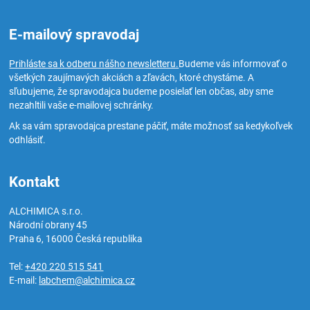
E-mailový spravodaj
Prihláste sa k odberu nášho newsletteru.
Budeme vás informovať o
všetkých zaujímavých akciách a zľavách, ktoré chystáme. A
sľubujeme, že spravodajca budeme posielať len občas, aby sme
nezahltili vaše e-mailovej schránky.
Ak sa vám spravodajca prestane páčiť, máte možnosť sa kedykoľvek
odhlásiť.
Kontakt
ALCHIMICA s.r.o.
Národní obrany 45
Praha 6
,
16000
Česká republika
Tel:
+420 220 515 541
E-mail:
labchem@alchimica.cz