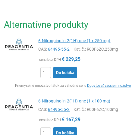
Alternatívne produkty
6-Nitroquinolin-2(1H)-one (1 x 250 mg)
CAS:
64495-55-2
Kat. č.
: R00F6ZC,250mg
€
229,25
cena bez DPH
Do košíka
Ks
Priemyselné množstvo látok za výhodnú cenu
Dopytovať väčšie množstvo
6-Nitroquinolin-2(1H)-one (1 x 100 mg)
CAS:
64495-55-2
Kat. č.
: R00F6ZC,100mg
€
167,29
cena bez DPH
Do košíka