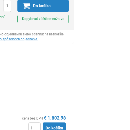
Do košíka
Ks
odnú
Dopytovať väčšie množstvo
ko objednávku alebo stiahnuť na neskoršie
 o spôsoboch objednanie
.
€
1.802,98
cena bez DPH
Do košíka