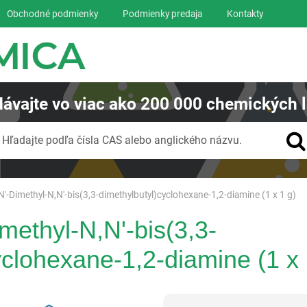
Obchodné podmienky
Podmienky predaja
Kontakty
ávajte
vo viac ako
200 000
chemických l
Vyhľadávanie
Hľadajte podľa čísla CAS alebo anglického názvu.
N'-Dimethyl-N,N'-bis(3,3-dimethylbutyl)cyclohexane-1,2-diamine (1 x 1 g)
methyl-N,N'-bis(3,3-
yclohexane-1,2-diamine (1 x 
Reagentia