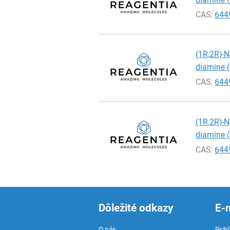
CAS:
644
(1R,2R)-N
diamine 
CAS:
644
(1R,2R)-N
diamine 
CAS:
644
Dôležité odkazy
E-
O nás
Prih