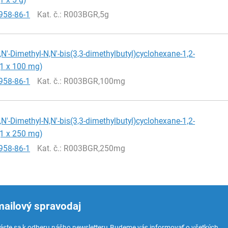
958-86-1
Kat. č.
: R003BGR,5g
,N'-Dimethyl-N,N'-bis(3,3-dimethylbutyl)cyclohexane-1,2-
(1 x 100 mg)
958-86-1
Kat. č.
: R003BGR,100mg
,N'-Dimethyl-N,N'-bis(3,3-dimethylbutyl)cyclohexane-1,2-
(1 x 250 mg)
958-86-1
Kat. č.
: R003BGR,250mg
mailový spravodaj
láste sa k odberu nášho newsletteru.
Budeme vás informovať o všetkých