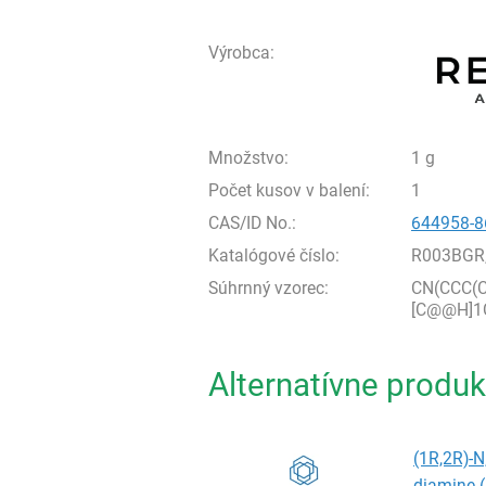
Výrobca:
Množstvo:
1 g
Počet kusov v balení:
1
CAS/ID No.:
644958-8
Katalógové číslo:
R003BGR
Súhrnný vzorec:
CN(CCC(C
[C@@H]1
Alternatívne produk
(1R,2R)-N
diamine (