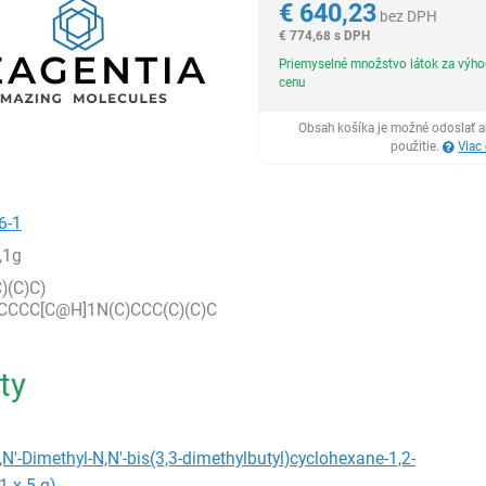
€
640,23
bez DPH
€
774,68 s DPH
Priemyselné množstvo látok za výh
cenu
Obsah košíka je možné odoslať a
použitie.
Viac
6-1
,1g
)(C)C)
CCCC[C@H]1N(C)CCC(C)(C)C
ty
,N'-Dimethyl-N,N'-bis(3,3-dimethylbutyl)cyclohexane-1,2-
1 x 5 g)