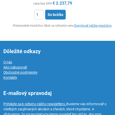
€
2.237,79
cena bez DPH
Do košíka
Ks
Priemyselné množstvo látok za výhodnú cenu
Dopytovať väčšie množstvo
Dôležité odkazy
O nás
Ako nakupovať
Obchodné podmienky
Kontakty
E-mailový spravodaj
Prihláste sa k odberu nášho newsletteru.
Budeme vás informovať o
všetkých zaujímavých akciách a zľavách, ktoré chystáme. A
sľubujeme, že spravodajca budeme posielať len občas, aby sme