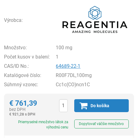
Rea
Výrobca:
Množstvo:
100 mg
Počet kusov v balení:
1
CAS/ID No.:
64689-22-1
Katalógové číslo:
R00F7DL,100mg
Súhrnný vzorec:
Cc1c(CO)ncn1C
€
761,39
Do košíka
bez DPH
€
921,28 s DPH
Ks
Priemyselné množstvo látok za
Dopytovať väčšie množstvo
výhodnú cenu