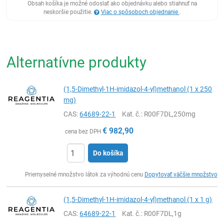
Obsah košíka je možné odoslať ako objednávku alebo stiahnuť na
neskoršie použitie.
Viac o spôsoboch objednanie
.
Alternatívne produkty
(1,5-Dimethyl-1H-imidazol-4-yl)methanol (1 x 250
mg)
CAS:
64689-22-1
Kat. č.
: R00F7DL,250mg
€
982,90
cena bez DPH
Do košíka
Ks
Priemyselné množstvo látok za výhodnú cenu
Dopytovať väčšie množstvo
(1,5-Dimethyl-1H-imidazol-4-yl)methanol (1 x 1 g)
CAS:
64689-22-1
Kat. č.
: R00F7DL,1g