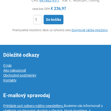
CAS:
647862-95-1
Kat. č.
: R00EQA7,100mg
€
236,97
cena bez DPH
Do košíka
Ks
Priemyselné množstvo látok za výhodnú cenu
Dopytovať väčšie množstvo
Dôležité odkazy
O nás
Ako nakupovať
Obchodné podmienky
Kontakty
E-mailový spravodaj
Prihláste sa k odberu nášho newsletteru.
Budeme vás informovať o
všetkých zaujímavých akciách a zľavách, ktoré chystáme. A