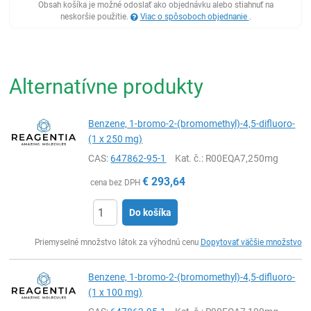
Obsah košíka je možné odoslať ako objednávku alebo stiahnuť na
neskoršie použitie.
Viac o spôsoboch objednanie
.
Alternatívne produkty
Benzene, 1-bromo-2-(bromomethyl)-4,5-difluoro-
(1 x 250 mg)
CAS:
647862-95-1
Kat. č.
: R00EQA7,250mg
€
293,64
cena bez DPH
Do košíka
Ks
Priemyselné množstvo látok za výhodnú cenu
Dopytovať väčšie množstvo
Benzene, 1-bromo-2-(bromomethyl)-4,5-difluoro-
(1 x 100 mg)