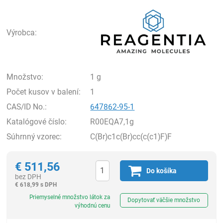
Rea
Výrobca:
Množstvo:
1 g
Počet kusov v balení:
1
CAS/ID No.:
647862-95-1
Katalógové číslo:
R00EQA7,1g
Súhrnný vzorec:
C(Br)c1c(Br)cc(c(c1)F)F
€
511,56
Do košíka
bez DPH
€
618,99 s DPH
Ks
Priemyselné množstvo látok za
Dopytovať väčšie množstvo
výhodnú cenu