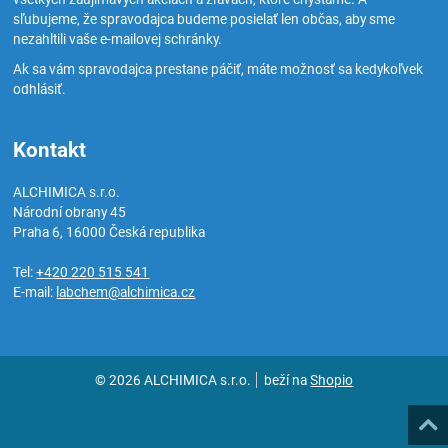
sľubujeme, že spravodajca budeme posielať len občas, aby sme
nezahltili vaše e-mailovej schránky.
Ak sa vám spravodajca prestane páčiť, máte možnosť sa kedykoľvek
odhlásiť.
Kontakt
ALCHIMICA s.r.o.
Národní obrany 45
Praha 6
,
16000
Česká republika
Tel:
+420 220 515 541
E-mail:
labchem@alchimica.cz
© 2026 ALCHIMICA s.r.o.
beží na
Shopio
Hore