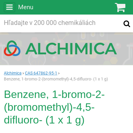
Menu
Ko
Vyhľadávajte
Vyhľadávanie
vo viac ako
200 000
chemických látkach
Hľadaj
Alchimica
CAS 647862-95-1
Benzene, 1-bromo-2-(bromomethyl)-4,5-difluoro- (1 x 1 g)
Benzene, 1-bromo-2-
(bromomethyl)-4,5-
difluoro- (1 x 1 g)