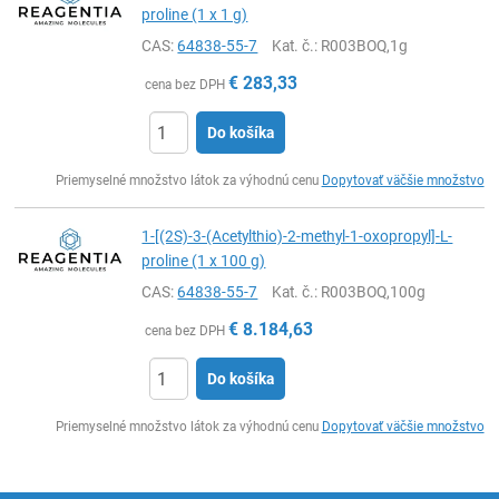
proline (1 x 1 g)
CAS:
64838-55-7
Kat. č.
: R003BOQ,1g
€
283,33
cena bez DPH
Do košíka
Ks
Priemyselné množstvo látok za výhodnú cenu
Dopytovať väčšie množstvo
1-[(2S)-3-(Acetylthio)-2-methyl-1-oxopropyl]-L-
proline (1 x 100 g)
CAS:
64838-55-7
Kat. č.
: R003BOQ,100g
€
8.184,63
cena bez DPH
Do košíka
Ks
Priemyselné množstvo látok za výhodnú cenu
Dopytovať väčšie množstvo