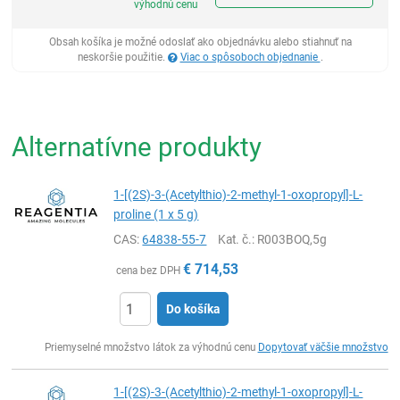
výhodnú cenu
Obsah košíka je možné odoslať ako objednávku alebo stiahnuť na
neskoršie použitie.
Viac o spôsoboch objednanie
.
Alternatívne produkty
1-[(2S)-3-(Acetylthio)-2-methyl-1-oxopropyl]-L-
proline (1 x 5 g)
CAS:
64838-55-7
Kat. č.
: R003BOQ,5g
€
714,53
cena bez DPH
Do košíka
Ks
Priemyselné množstvo látok za výhodnú cenu
Dopytovať väčšie množstvo
1-[(2S)-3-(Acetylthio)-2-methyl-1-oxopropyl]-L-