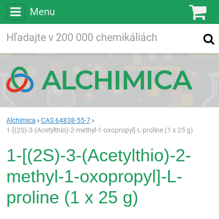
Menu
Ko
Vyhľadávajte
Vyhľadávanie
vo viac ako
200 000
chemických látkach
Hľadaj
Alchimica
CAS 64838-55-7
1-[(2S)-3-(Acetylthio)-2-methyl-1-oxopropyl]-L-proline (1 x 25 g)
1-[(2S)-3-(Acetylthio)-2-
methyl-1-oxopropyl]-L-
proline (1 x 25 g)