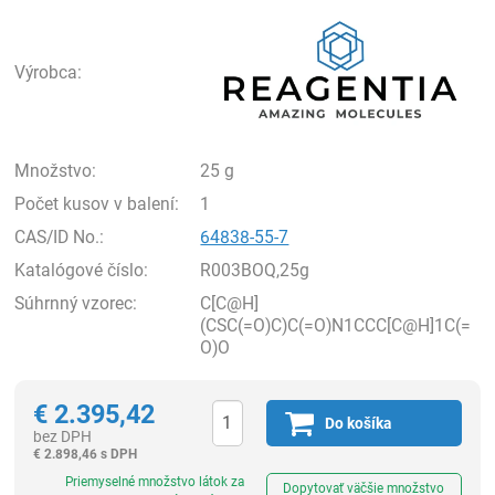
Rea
Výrobca:
Množstvo:
25 g
Počet kusov v balení:
1
CAS/ID No.:
64838-55-7
Katalógové číslo:
R003BOQ,25g
Súhrnný vzorec:
C[C@H]
(CSC(=O)C)C(=O)N1CCC[C@H]1C(=
O)O
€
2.395,42
Do košíka
bez DPH
€
2.898,46 s DPH
Ks
Priemyselné množstvo látok za
Dopytovať väčšie množstvo