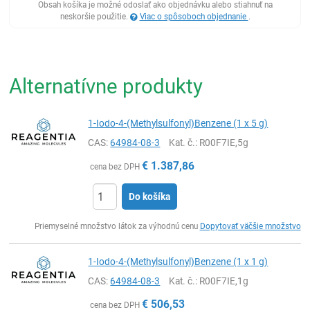
Obsah košíka je možné odoslať ako objednávku alebo stiahnuť na
neskoršie použitie.
Viac o spôsoboch objednanie
.
Alternatívne produkty
1-Iodo-4-(Methylsulfonyl)Benzene (1 x 5 g)
CAS:
64984-08-3
Kat. č.
: R00F7IE,5g
€
1.387,86
cena bez DPH
Do košíka
Ks
Priemyselné množstvo látok za výhodnú cenu
Dopytovať väčšie množstvo
1-Iodo-4-(Methylsulfonyl)Benzene (1 x 1 g)
CAS:
64984-08-3
Kat. č.
: R00F7IE,1g
€
506,53
cena bez DPH