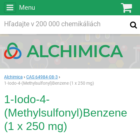
Menu
Ko
Vyhľadávajte
Vyhľadávanie
vo viac ako
200 000
chemických látkach
Hľadaj
Alchimica
CAS 64984-08-3
1-Iodo-4-(Methylsulfonyl)Benzene (1 x 250 mg)
1-Iodo-4-
(Methylsulfonyl)Benzene
(1 x 250 mg)