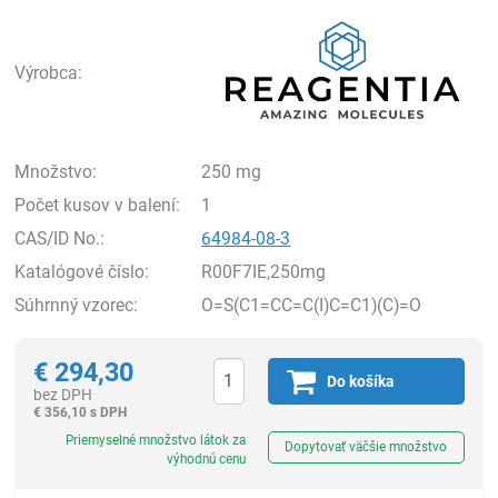
Rea
Výrobca:
Množstvo:
250 mg
Počet kusov v balení:
1
CAS/ID No.:
64984-08-3
Katalógové číslo:
R00F7IE,250mg
Súhrnný vzorec:
O=S(C1=CC=C(I)C=C1)(C)=O
€
294,30
Do košíka
bez DPH
€
356,10 s DPH
Ks
Priemyselné množstvo látok za
Dopytovať väčšie množstvo
výhodnú cenu