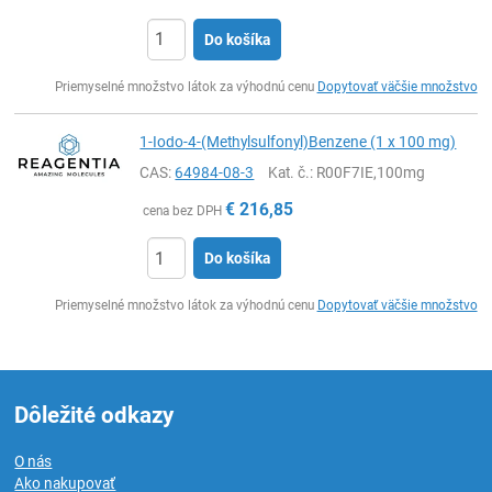
Do košíka
Ks
Priemyselné množstvo látok za výhodnú cenu
Dopytovať väčšie množstvo
1-Iodo-4-(Methylsulfonyl)Benzene (1 x 100 mg)
CAS:
64984-08-3
Kat. č.
: R00F7IE,100mg
€
216,85
cena bez DPH
Do košíka
Ks
Priemyselné množstvo látok za výhodnú cenu
Dopytovať väčšie množstvo
Dôležité odkazy
O nás
Ako nakupovať