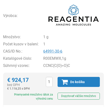
Rea
Výrobca:
Množstvo:
1 g
Počet kusov v balení:
1
CAS/ID No.:
64991-30-6
Katalógové číslo:
R00EMWX,1g
Súhrnný vzorec:
CCNC(C(O)=O)C
€
924,17
Do košíka
bez DPH
€
1.118,25 s DPH
Ks
Priemyselné množstvo látok za
Dopytovať väčšie množstvo
výhodnú cenu