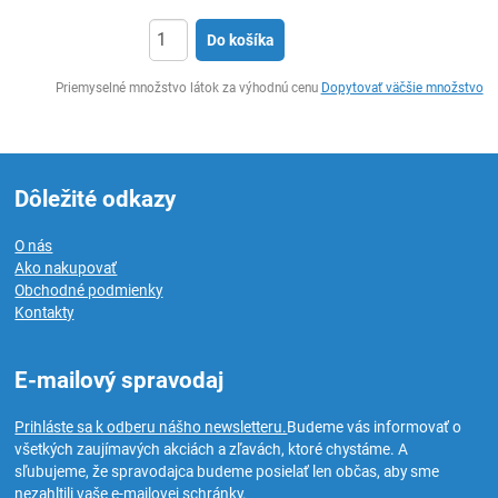
Do košíka
Ks
Priemyselné množstvo látok za výhodnú cenu
Dopytovať väčšie množstvo
Dôležité odkazy
O nás
Ako nakupovať
Obchodné podmienky
Kontakty
E-mailový spravodaj
Prihláste sa k odberu nášho newsletteru.
Budeme vás informovať o
všetkých zaujímavých akciách a zľavách, ktoré chystáme. A
sľubujeme, že spravodajca budeme posielať len občas, aby sme
nezahltili vaše e-mailovej schránky.