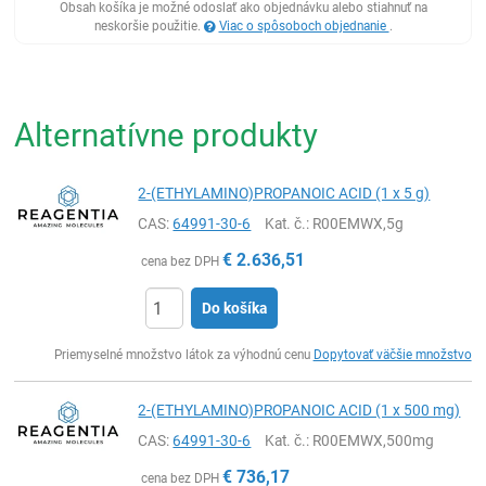
Obsah košíka je možné odoslať ako objednávku alebo stiahnuť na
neskoršie použitie.
Viac o spôsoboch objednanie
.
Alternatívne produkty
2-(ETHYLAMINO)PROPANOIC ACID (1 x 5 g)
CAS:
64991-30-6
Kat. č.
: R00EMWX,5g
€
2.636,51
cena bez DPH
Do košíka
Ks
Priemyselné množstvo látok za výhodnú cenu
Dopytovať väčšie množstvo
2-(ETHYLAMINO)PROPANOIC ACID (1 x 500 mg)
CAS:
64991-30-6
Kat. č.
: R00EMWX,500mg
€
736,17
cena bez DPH