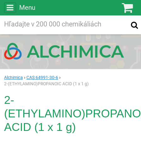
Menu
Ko
Vyhľadávajte
Vyhľadávanie
vo viac ako
200 000
chemických látkach
Hľadaj
Alchimica
CAS 64991-30-6
2-(ETHYLAMINO)PROPANOIC ACID (1 x 1 g)
2-
(ETHYLAMINO)PROPANO
ACID (1 x 1 g)