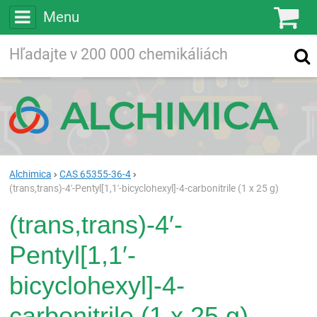
Menu
Ko
Vyhľadávajte
Vyhľadávanie
vo viac ako
200 000
chemických látkach
Hľadaj
Alchimica
CAS 65355-36-4
(trans,trans)-4′-Pentyl[1,1′-bicyclohexyl]-4-carbonitrile (1 x 25 g)
(trans,trans)-4′-
Pentyl[1,1′-
bicyclohexyl]-4-
carbonitrile (1 x 25 g)