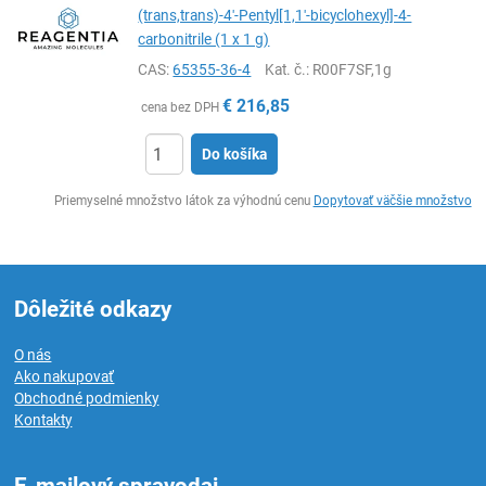
(trans,trans)-4′-Pentyl[1,1′-bicyclohexyl]-4-
carbonitrile (1 x 1 g)
CAS:
65355-36-4
Kat. č.
: R00F7SF,1g
€
216,85
cena bez DPH
Do košíka
Ks
Priemyselné množstvo látok za výhodnú cenu
Dopytovať väčšie množstvo
Dôležité odkazy
O nás
Ako nakupovať
Obchodné podmienky
Kontakty