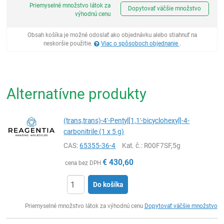
Priemyselné množstvo látok za
Dopytovať väčšie množstvo
výhodnú cenu
Obsah košíka je možné odoslať ako objednávku alebo stiahnuť na
neskoršie použitie.
Viac o spôsoboch objednanie
.
Alternatívne produkty
(trans,trans)-4′-Pentyl[1,1′-bicyclohexyl]-4-
carbonitrile (1 x 5 g)
CAS:
65355-36-4
Kat. č.
: R00F7SF,5g
€
430,60
cena bez DPH
Do košíka
Ks
Priemyselné množstvo látok za výhodnú cenu
Dopytovať väčšie množstvo