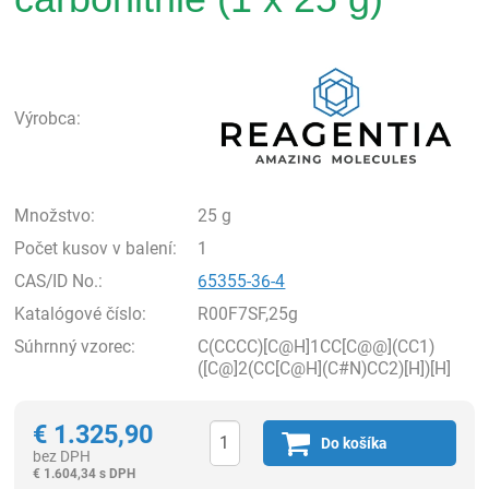
Rea
Výrobca:
Množstvo:
25 g
Počet kusov v balení:
1
CAS/ID No.:
65355-36-4
Katalógové číslo:
R00F7SF,25g
Súhrnný vzorec:
C(CCCC)[C@H]1CC[C@@](CC1)
([C@]2(CC[C@H](C#N)CC2)[H])[H]
€
1.325,90
Do košíka
bez DPH
€
1.604,34 s DPH
Ks