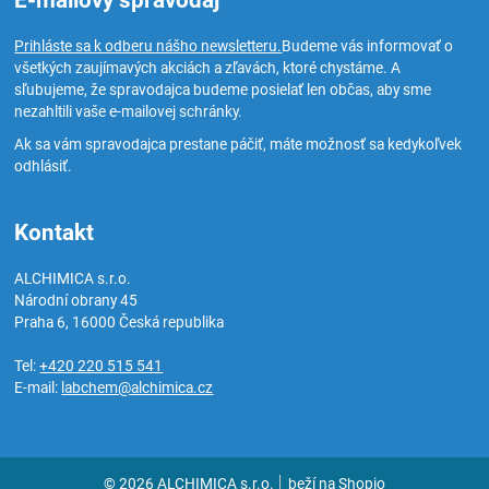
E-mailový spravodaj
Prihláste sa k odberu nášho newsletteru.
Budeme vás informovať o
všetkých zaujímavých akciách a zľavách, ktoré chystáme. A
sľubujeme, že spravodajca budeme posielať len občas, aby sme
nezahltili vaše e-mailovej schránky.
Ak sa vám spravodajca prestane páčiť, máte možnosť sa kedykoľvek
odhlásiť.
Kontakt
ALCHIMICA s.r.o.
Národní obrany 45
Praha 6
,
16000
Česká republika
Tel:
+420 220 515 541
E-mail:
labchem@alchimica.cz
© 2026 ALCHIMICA s.r.o.
beží na
Shopio