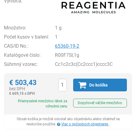
Výrobca:
Množstvo:
1 g
Počet kusov v balení:
1
CAS/ID No.:
65360-19-2
Katalógové číslo:
R00F7SI,1g
Súhrnný vzorec:
Cc1c2c3c(Cc2ccc1)cccc3C
€
503,43
Do košíka
bez DPH
€
609,15 s DPH
Ks
Priemyselné množstvo látok za
Dopytovať väčšie množstvo
výhodnú cenu
Obsah košíka je možné odoslať ako objednávku alebo stiahnuť na
neskoršie použitie.
Viac o spôsoboch objednanie
.