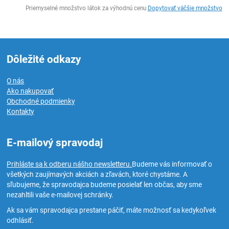
Ks
Priemyselné množstvo látok za výhodnú cenu
Dopytovať väčšie množstvo
Dôležité odkazy
O nás
Ako nakupovať
Obchodné podmienky
Kontakty
E-mailový spravodaj
Prihláste sa k odberu nášho newsletteru.
Budeme vás informovať o
všetkých zaujímavých akciách a zľavách, ktoré chystáme. A
sľubujeme, že spravodajca budeme posielať len občas, aby sme
nezahltili vaše e-mailovej schránky.
Ak sa vám spravodajca prestane páčiť, máte možnosť sa kedykoľvek
odhlásiť.