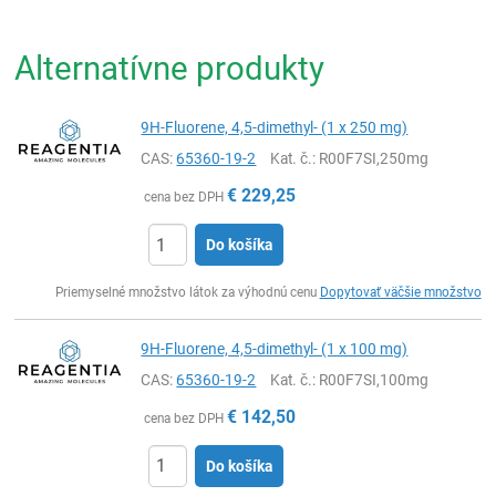
Alternatívne produkty
9H-Fluorene, 4,5-dimethyl- (1 x 250 mg)
CAS:
65360-19-2
Kat. č.
: R00F7SI,250mg
€
229,25
cena bez DPH
Do košíka
Ks
Priemyselné množstvo látok za výhodnú cenu
Dopytovať väčšie množstvo
9H-Fluorene, 4,5-dimethyl- (1 x 100 mg)
CAS:
65360-19-2
Kat. č.
: R00F7SI,100mg
€
142,50
cena bez DPH
Do košíka