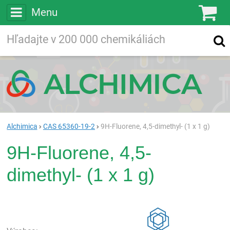
Menu
Ko
Vyhľadávajte
Vyhľadávanie
vo viac ako
200 000
chemických látkach
Hľadaj
Alchimica
CAS 65360-19-2
9H-Fluorene, 4,5-dimethyl- (1 x 1 g)
9H-Fluorene, 4,5-
dimethyl- (1 x 1 g)
Rea