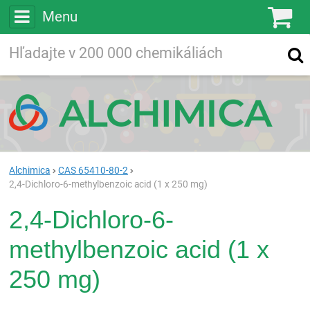
Menu
Ko
Vyhľadávajte
Vyhľadávanie
vo viac ako
200 000
chemických látkach
Hľadaj
Alchimica
CAS 65410-80-2
2,4-Dichloro-6-methylbenzoic acid (1 x 250 mg)
2,4-Dichloro-6-
methylbenzoic acid (1 x
250 mg)