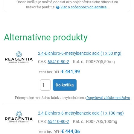
Obsah košíka je možné odoslať ako objednávku alebo stiahnuť na
neskoršie použitie.
Viac o spôsoboch objednanie
.
Alternatívne produkty
2,4-Dichloro-6-methylbenzoic acid (1 x 50 mg)
CAS:
65410-80-2
Kat. č.
: R00F7Q5,50mg
€
441,99
cena bez DPH
Do košíka
Ks
Priemyselné množstvo látok za výhodnú cenu
Dopytovať väčšie množstvo
2,4-Dichloro-6-methylbenzoic acid (1 x 100 mg)
CAS:
65410-80-2
Kat. č.
: R00F7Q5,100mg
€
444,06
cena bez DPH