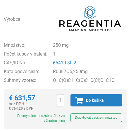
Rea
Výrobca:
Množstvo:
250 mg
Počet kusov v balení:
1
CAS/ID No.:
65410-80-2
Katalógové číslo:
R00F7Q5,250mg
Súhrnný vzorec:
O=C(O)C1=C(C)C=C(Cl)C=C1Cl
€
631,57
Do košíka
bez DPH
€
764,20 s DPH
Ks
Priemyselné množstvo látok za
Dopytovať väčšie množstvo
výhodnú cenu