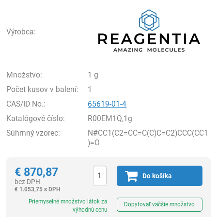
Rea
Výrobca:
Množstvo:
1 g
Počet kusov v balení:
1
CAS/ID No.:
65619-01-4
Katalógové číslo:
R00EM1Q,1g
Súhrnný vzorec:
N#CC1(C2=CC=C(C)C=C2)CCC(CC1
)=O
€
870,87
Do košíka
bez DPH
€
1.053,75 s DPH
Ks
Priemyselné množstvo látok za
Dopytovať väčšie množstvo
výhodnú cenu