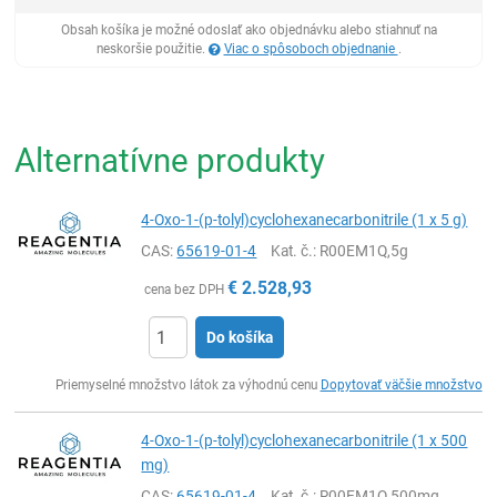
Obsah košíka je možné odoslať ako objednávku alebo stiahnuť na
neskoršie použitie.
Viac o spôsoboch objednanie
.
Alternatívne produkty
4-Oxo-1-(p-tolyl)cyclohexanecarbonitrile (1 x 5 g)
CAS:
65619-01-4
Kat. č.
: R00EM1Q,5g
€
2.528,93
cena bez DPH
Do košíka
Ks
Priemyselné množstvo látok za výhodnú cenu
Dopytovať väčšie množstvo
4-Oxo-1-(p-tolyl)cyclohexanecarbonitrile (1 x 500
mg)
CAS:
65619-01-4
Kat. č.
: R00EM1Q,500mg