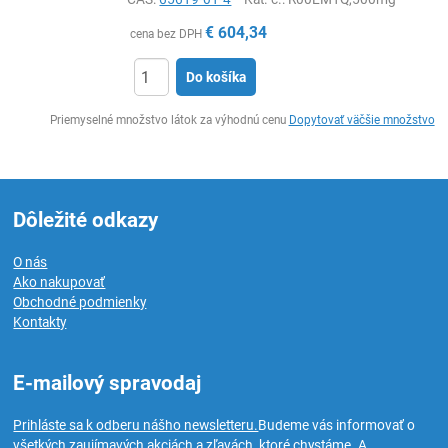
€
604,34
cena bez DPH
Do košíka
Ks
Priemyselné množstvo látok za výhodnú cenu
Dopytovať väčšie množstvo
Dôležité odkazy
O nás
Ako nakupovať
Obchodné podmienky
Kontakty
E-mailový spravodaj
Prihláste sa k odberu nášho newsletteru.
Budeme vás informovať o
všetkých zaujímavých akciách a zľavách, ktoré chystáme. A