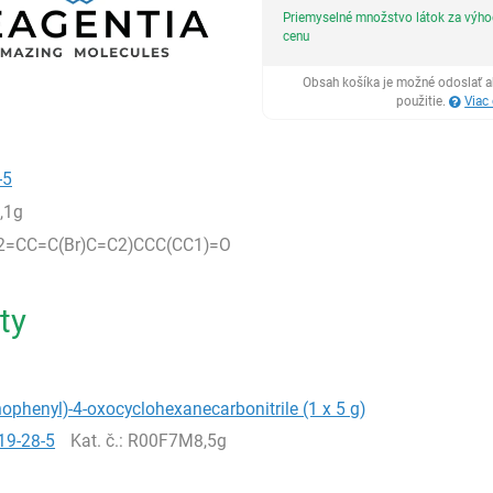
Priemyselné množstvo látok za výh
cenu
Obsah košíka je možné odoslať a
použitie.
Viac
-5
,1g
2=CC=C(Br)C=C2)CCC(CC1)=O
ty
ophenyl)-4-oxocyclohexanecarbonitrile (1 x 5 g)
19-28-5
Kat. č.
: R00F7M8,5g