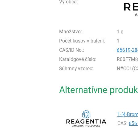
Výrobca:
Množstvo:
1 g
Počet kusov v balení:
1
CAS/ID No.:
65619-28
Katalógové číslo:
R00F7M8
Súhrnný vzorec:
N#CC1(C
Alternatívne produk
1-(4-Brom
CAS:
656