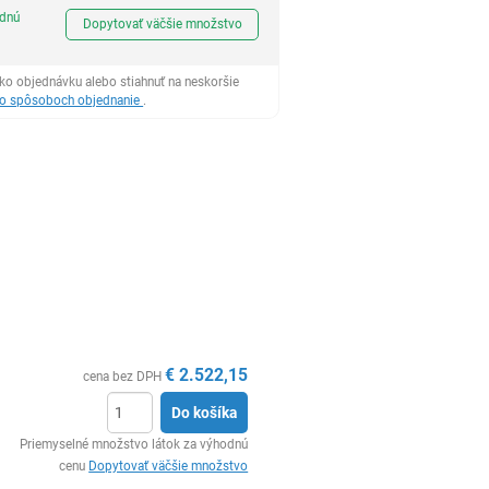
Ks
odnú
Dopytovať väčšie množstvo
ko objednávku alebo stiahnuť na neskoršie
 o spôsoboch objednanie
.
€
2.522,15
cena bez DPH
Do košíka
Ks
Priemyselné množstvo látok za výhodnú
cenu
Dopytovať väčšie množstvo