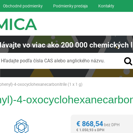
Obchodné podmienky
Podmienky predaja
Kontakty
ávajte
vo viac ako
200 000
chemických l
Vyhľadávanie
Hľadajte podľa čísla CAS alebo anglického názvu.
henyl)-4-oxocyclohexanecarbonitrile (1 x 1 g)
l)-4-oxocyclohexanecarbonit
Reagentia
€
868,54
bez DPH
€
1.050,93 s DPH