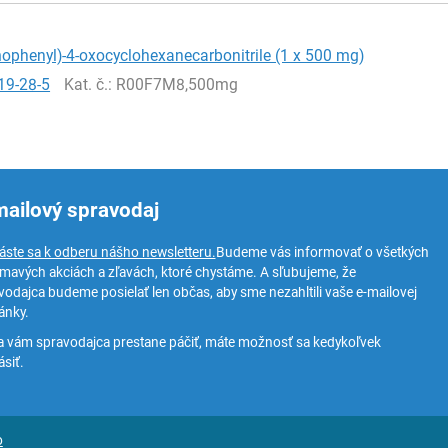
ophenyl)-4-oxocyclohexanecarbonitrile (1 x 500 mg)
19-28-5
Kat. č.
: R00F7M8,500mg
mailový spravodaj
láste sa k odberu nášho newsletteru.
Budeme vás informovať o všetkých
ímavých akciách a zľavách, ktoré chystáme. A sľubujeme, že
vodajca budeme posielať len občas, aby sme nezahltili vaše e-mailovej
ánky.
a vám spravodajca prestane páčiť, máte možnosť sa kedykoľvek
siť.
o