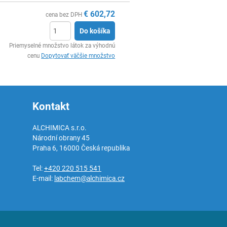
€
602,72
cena bez DPH
Do košíka
Ks
Priemyselné množstvo látok za výhodnú
cenu
Dopytovať väčšie množstvo
Kontakt
ALCHIMICA s.r.o.
Národní obrany 45
Praha 6
,
16000
Česká republika
Tel:
+420 220 515 541
E-mail:
labchem@alchimica.cz