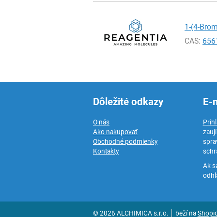
1-(4-Brom
CAS:
656
Dôležité odkazy
E-
O nás
Prih
Ako nakupovať
zauj
Obchodné podmienky
spra
Kontakty
schr
Ak s
odhlá
© 2026 ALCHIMICA s.r.o.
beží na
Shopi