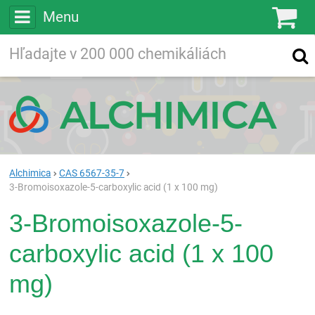
Menu
Ko
Vyhľadávajte
Vyhľadávanie
vo viac ako
200 000
chemických látkach
Hľadaj
Alchimica
CAS 6567-35-7
3-Bromoisoxazole-5-carboxylic acid (1 x 100 mg)
3-Bromoisoxazole-5-
carboxylic acid (1 x 100
mg)