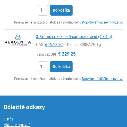
Do košíka
Ks
Priemyselné množstvo látok za výhodnú cenu
Dopytovať väčšie množstvo
3-Bromoisoxazole-5-carboxylic acid (1 x 1 g)
CAS:
6567-35-7
Kat. č.
: R00FA2G,1g
€
229,25
cena bez DPH
Do košíka
Ks
Priemyselné množstvo látok za výhodnú cenu
Dopytovať väčšie množstvo
Dôležité odkazy
O nás
Ako nakupovať