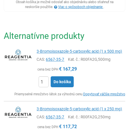
Obsah košíka je možné odoslať ako objednávku alebo stiahnuť na
neskoršie použitie.
Viac o spôsoboch objednanie
.
Alternatívne produkty
3-Bromoisoxazole-5-carboxylic acid (1 x 500 mg)
CAS:
6567-35-7
Kat. č.
: R00FA2G,500mg
€
167,29
cena bez DPH
Do košíka
Ks
Priemyselné množstvo látok za výhodnú cenu
Dopytovať väčšie množstvo
3-Bromoisoxazole-5-carboxylic acid (1 x 250 mg)
CAS:
6567-35-7
Kat. č.
: R00FA2G,250mg
€
117,72
cena bez DPH