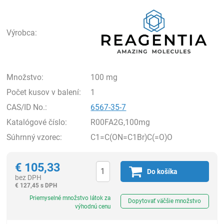
Rea
Výrobca:
Množstvo:
100 mg
Počet kusov v balení:
1
CAS/ID No.:
6567-35-7
Katalógové číslo:
R00FA2G,100mg
Súhrnný vzorec:
C1=C(ON=C1Br)C(=O)O
€
105,33
Do košíka
bez DPH
€
127,45 s DPH
Ks
Priemyselné množstvo látok za
Dopytovať väčšie množstvo
výhodnú cenu