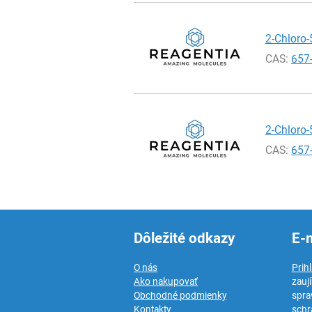
2-Chloro-
CAS:
657
2-Chloro-
CAS:
657
Dôležité odkazy
E-
O nás
Prih
Ako nakupovať
zauj
Obchodné podmienky
spra
Kontakty
schr