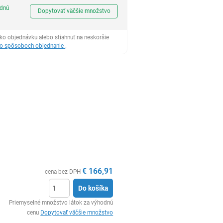
Ks
odnú
Dopytovať väčšie množstvo
ko objednávku alebo stiahnuť na neskoršie
 o spôsoboch objednanie
.
€
166,91
cena bez DPH
Do košíka
Ks
Priemyselné množstvo látok za výhodnú
cenu
Dopytovať väčšie množstvo