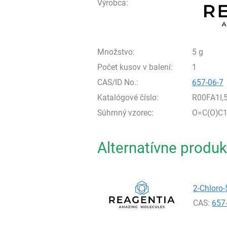
Výrobca:
Množstvo:
5 g
Počet kusov v balení:
1
CAS/ID No.:
657-06-7
Katalógové číslo:
R00FA1I,
Súhrnný vzorec:
O=C(O)C1
Alternatívne produk
2-Chloro-
CAS:
657