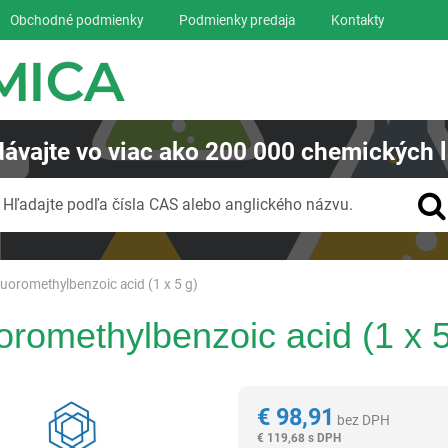
Obchodné podmienky
Podmienky predaja
Kontakty
ávajte
vo viac ako
200 000
chemických l
Vyhľadávanie
Hľadajte podľa čísla CAS alebo anglického názvu.
fluoromethylbenzoic acid (1 x 5 g)
uoromethylbenzoic acid (1 x 5
Reagentia
€
98,91
bez DPH
€
119,68 s DPH