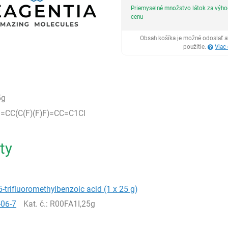
Priemyselné množstvo látok za výh
cenu
Obsah košíka je možné odoslať a
použitie.
Viac
5g
=CC(C(F)(F)F)=CC=C1Cl
ty
5-trifluoromethylbenzoic acid (1 x 25 g)
-06-7
Kat. č.
: R00FA1I,25g