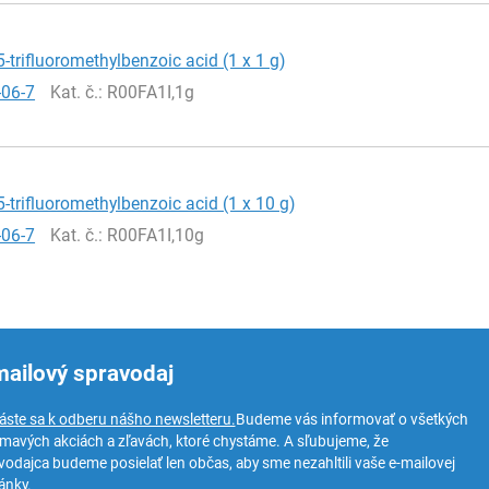
5-trifluoromethylbenzoic acid (1 x 1 g)
-06-7
Kat. č.
: R00FA1I,1g
5-trifluoromethylbenzoic acid (1 x 10 g)
-06-7
Kat. č.
: R00FA1I,10g
mailový spravodaj
láste sa k odberu nášho newsletteru.
Budeme vás informovať o všetkých
ímavých akciách a zľavách, ktoré chystáme. A sľubujeme, že
vodajca budeme posielať len občas, aby sme nezahltili vaše e-mailovej
ánky.