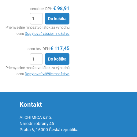
€
98,91
cena bez DPH
Do košíka
Ks
Priemyselné množstvo látok za výhodnú
cenu
Dopytovať väčšie množstvo
€
117,45
cena bez DPH
Do košíka
Ks
Priemyselné množstvo látok za výhodnú
cenu
Dopytovať väčšie množstvo
Kontakt
ALCHIMICA s.r.o.
Národní obrany 45
Praha 6
,
16000
Česká republika