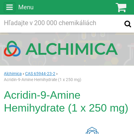
Menu
Ko
Vyhľadávajte
Vyhľadávanie
vo viac ako
200 000
chemických látkach
Hľadaj
Alchimica
CAS 65944-23-2
Acridin-9-Amine Hemihydrate (1 x 250 mg)
Acridin-9-Amine
Hemihydrate (1 x 250 mg)
Rea