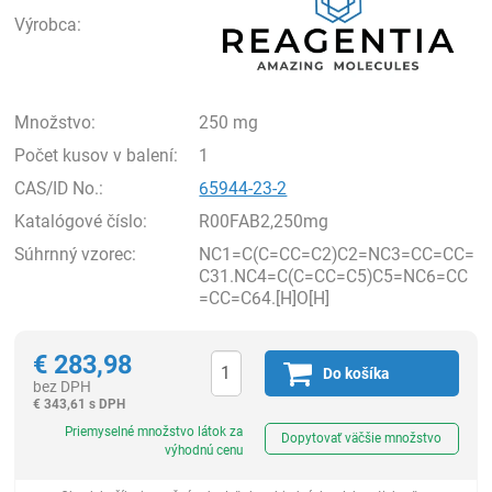
Výrobca:
Množstvo:
250 mg
Počet kusov v balení:
1
CAS/ID No.:
65944-23-2
Katalógové číslo:
R00FAB2,250mg
Súhrnný vzorec:
NC1=C(C=CC=C2)C2=NC3=CC=CC=
C31.NC4=C(C=CC=C5)C5=NC6=CC
=CC=C64.[H]O[H]
€
283,98
Do košíka
bez DPH
€
343,61 s DPH
Ks
Priemyselné množstvo látok za
Dopytovať väčšie množstvo
výhodnú cenu