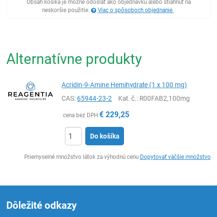
Obsah košíka je možné odoslať ako objednávku alebo stiahnuť na
neskoršie použitie.
Viac o spôsoboch objednanie
.
Alternatívne produkty
Acridin-9-Amine Hemihydrate (1 x 100 mg)
CAS:
65944-23-2
Kat. č.
: R00FAB2,100mg
€
229,25
cena bez DPH
Do košíka
Ks
Priemyselné množstvo látok za výhodnú cenu
Dopytovať väčšie množstvo
Dôležité odkazy