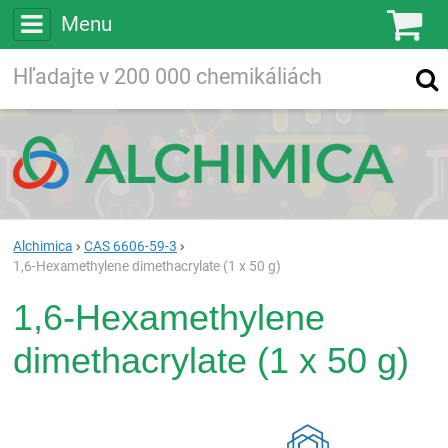
Menu
Ko
Vyhľadávajte
Vyhľadávanie
vo viac ako
200 000
chemických látkach
Hľadaj
Alchimica
CAS 6606-59-3
1,6-Hexamethylene dimethacrylate (1 x 50 g)
1,6-Hexamethylene
dimethacrylate (1 x 50 g)
Rea