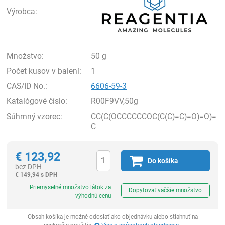
Výrobca:
Množstvo:
50 g
Počet kusov v balení:
1
CAS/ID No.:
6606-59-3
Katalógové číslo:
R00F9VV,50g
Súhrnný vzorec:
CC(C(OCCCCCCOC(C(C)=C)=O)=O)=
C
€
123,92
Do košíka
bez DPH
€
149,94 s DPH
Ks
Priemyselné množstvo látok za
Dopytovať väčšie množstvo
výhodnú cenu
Obsah košíka je možné odoslať ako objednávku alebo stiahnuť na