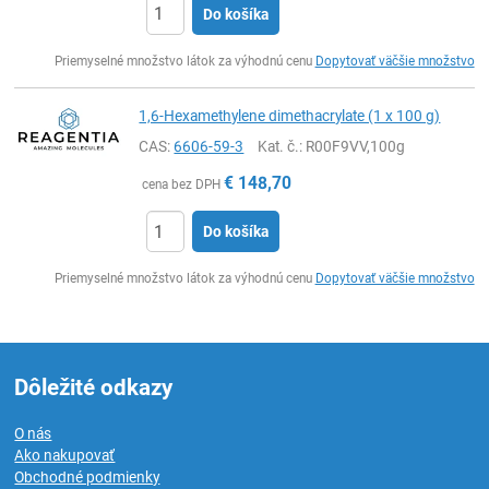
Do košíka
Ks
Priemyselné množstvo látok za výhodnú cenu
Dopytovať väčšie množstvo
1,6-Hexamethylene dimethacrylate (1 x 100 g)
CAS:
6606-59-3
Kat. č.
: R00F9VV,100g
€
148,70
cena bez DPH
Do košíka
Ks
Priemyselné množstvo látok za výhodnú cenu
Dopytovať väčšie množstvo
Dôležité odkazy
O nás
Ako nakupovať
Obchodné podmienky