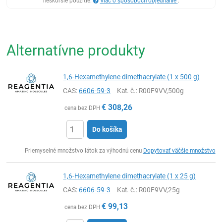
neskoršie použitie.
Viac o spôsoboch objednanie
.
Alternatívne produkty
1,6-Hexamethylene dimethacrylate (1 x 500 g)
CAS:
6606-59-3
Kat. č.
: R00F9VV,500g
€
308,26
cena bez DPH
Do košíka
Ks
Priemyselné množstvo látok za výhodnú cenu
Dopytovať väčšie množstvo
1,6-Hexamethylene dimethacrylate (1 x 25 g)
CAS:
6606-59-3
Kat. č.
: R00F9VV,25g
€
99,13
cena bez DPH