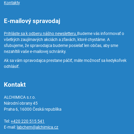
Kontakty
E-mailový spravodaj
Prihláste sa k odberu nášho newsletteru.
Budeme vás informovať o
všetkých zaujímavých akciách a zľavách, ktoré chystáme. A
sľubujeme, že spravodajca budeme posielať len občas, aby sme
nezahltili vaše e-mailovej schránky.
Ak sa vám spravodajca prestane páčiť, máte možnosť sa kedykoľvek
odhlásiť.
Kontakt
ALCHIMICA s.r.o.
Národní obrany 45
Praha 6
,
16000
Česká republika
Tel:
+420 220 515 541
E-mail:
labchem@alchimica.cz