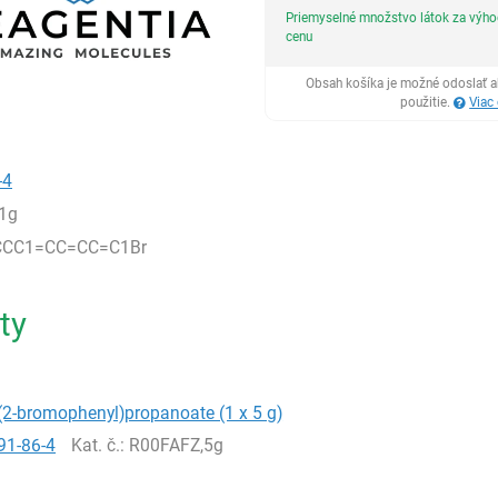
Priemyselné množstvo látok za výh
cenu
Obsah košíka je možné odoslať a
použitie.
Viac
-4
1g
CCC1=CC=CC=C1Br
ty
(2-bromophenyl)propanoate (1 x 5 g)
91-86-4
Kat. č.
: R00FAFZ,5g