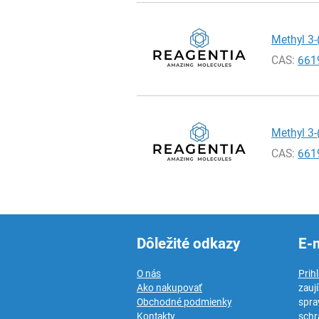
Methyl 3-
CAS:
661
Methyl 3-
CAS:
661
Dôležité odkazy
E-
O nás
Prih
Ako nakupovať
zauj
Obchodné podmienky
spra
Kontakty
schr