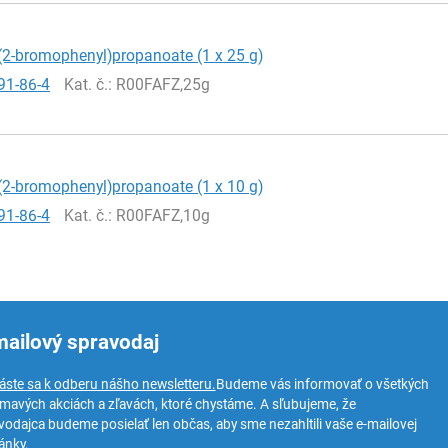
(2-bromophenyl)propanoate (1 x 25 g)
91-86-4
Kat. č.
: R00FAFZ,25g
(2-bromophenyl)propanoate (1 x 10 g)
91-86-4
Kat. č.
: R00FAFZ,10g
mailový spravodaj
láste sa k odberu nášho newsletteru.
Budeme vás informovať o všetkých
ímavých akciách a zľavách, ktoré chystáme. A sľubujeme, že
vodajca budeme posielať len občas, aby sme nezahltili vaše e-mailovej
ánky.