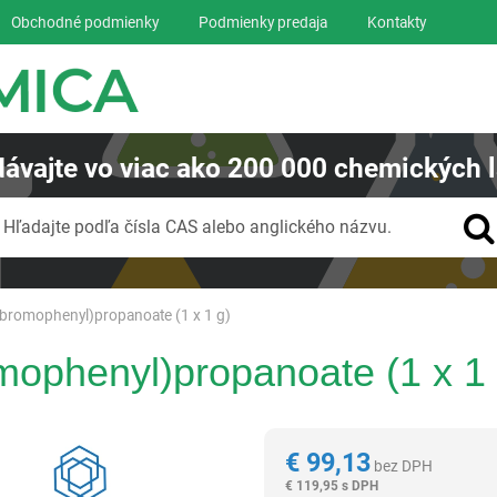
Obchodné podmienky
Podmienky predaja
Kontakty
ávajte
vo viac ako
200 000
chemických l
Vyhľadávanie
Hľadajte podľa čísla CAS alebo anglického názvu.
-bromophenyl)propanoate (1 x 1 g)
mophenyl)propanoate (1 x 1 
Reagentia
€
99,13
bez DPH
€
119,95 s DPH