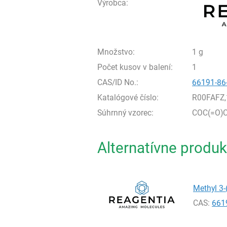
Výrobca:
Množstvo:
1 g
Počet kusov v balení:
1
CAS/ID No.:
66191-86
Katalógové číslo:
R00FAFZ,
Súhrnný vzorec:
COC(=O)
Alternatívne produk
Methyl 3-
CAS:
661