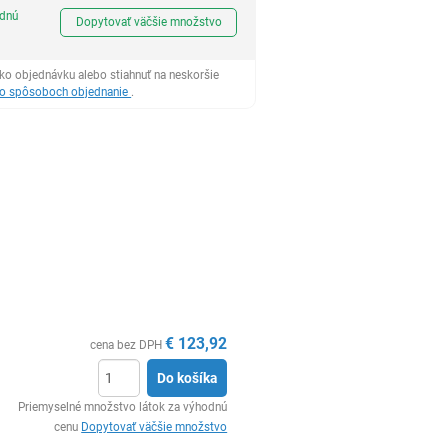
Ks
odnú
Dopytovať väčšie množstvo
ko objednávku alebo stiahnuť na neskoršie
 o spôsoboch objednanie
.
€
123,92
cena bez DPH
Do košíka
Ks
Priemyselné množstvo látok za výhodnú
cenu
Dopytovať väčšie množstvo