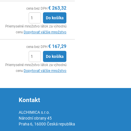
€
263,32
cena bez DPH
Do košíka
Ks
Priemyselné množstvo látok za výhodnú
cenu
Dopytovať väčšie množstvo
€
167,29
cena bez DPH
Do košíka
Ks
Priemyselné množstvo látok za výhodnú
cenu
Dopytovať väčšie množstvo
Kontakt
ALCHIMICA s.r.o.
Národní obrany 45
Praha 6
,
16000
Česká republika