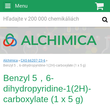
Menu
Ko
Vyhľadávajte
Vyhľadávanie
vo viac ako
200 000
chemických látkach
Hľadaj
Alchimica
CAS 66207-23-6
Benzyl 5，6-dihydropyridine-1(2H)-carboxylate (1 x 5 g)
Benzyl 5，6-
dihydropyridine-1(2H)-
carboxylate (1 x 5 g)