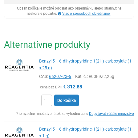
Obsah košíka je možné odoslať ako objednávku alebo stiahnuť na
neskoršie použitie.
Viac o spôsoboch objednanie
.
Alternatívne produkty
Benzyl 5，6-dihydropyridine-1(2H)-carboxylate (1
x 25 g)
CAS:
66207-23-6
Kat. č.
: R00F9Z2,25g
€
312,88
cena bez DPH
Do košíka
Ks
Priemyselné množstvo látok za výhodnú cenu
Dopytovať väčšie množstvo
Benzyl 5，6-dihydropyridine-1(2H)-carboxylate (1
x 1 g)