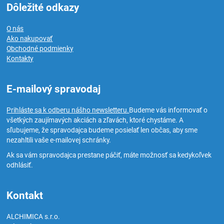
Dôležité odkazy
O nás
Ako nakupovať
Obchodné podmienky
Kontakty
E-mailový spravodaj
Prihláste sa k odberu nášho newsletteru.
Budeme vás informovať o
všetkých zaujímavých akciách a zľavách, ktoré chystáme. A
sľubujeme, že spravodajca budeme posielať len občas, aby sme
nezahltili vaše e-mailovej schránky.
Ak sa vám spravodajca prestane páčiť, máte možnosť sa kedykoľvek
odhlásiť.
Kontakt
ALCHIMICA s.r.o.