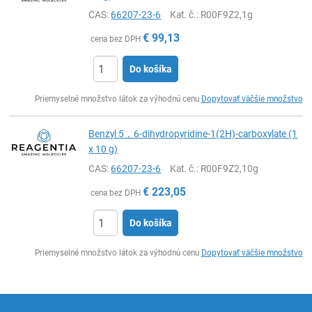
CAS:
66207-23-6
Kat. č.
: R00F9Z2,1g
€
99,13
cena bez DPH
Do košíka
Ks
Priemyselné množstvo látok za výhodnú cenu
Dopytovať väčšie množstvo
Benzyl 5，6-dihydropyridine-1(2H)-carboxylate (1
x 10 g)
CAS:
66207-23-6
Kat. č.
: R00F9Z2,10g
€
223,05
cena bez DPH
Do košíka
Ks
Priemyselné množstvo látok za výhodnú cenu
Dopytovať väčšie množstvo