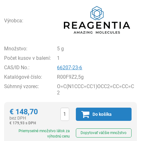
Rea
Výrobca:
Množstvo:
5 g
Počet kusov v balení:
1
CAS/ID No.:
66207-23-6
Katalógové číslo:
R00F9Z2,5g
Súhrnný vzorec:
O=C(N1CCC=CC1)OCC2=CC=CC=C
2
€
148,70
Do košíka
bez DPH
€
179,93 s DPH
Ks
Priemyselné množstvo látok za
Dopytovať väčšie množstvo
výhodnú cenu